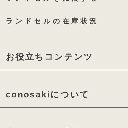
つむもの 半かぶせ専用 透明
ランドセルの在庫状況
お役立ちコンテンツ
ランドセルの機能について
conosakiについて
素材・パーツの名称について
ランドセルの付属品について
conosakiの想い
cono