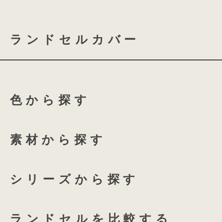
coloris brilliance
ランドセルカバー
スノーブルー
シャイニ
ふち付き透明ランドセルカバ
ローズチュール
グロス
色から探す
ふち付き透明ランドセルカバ
135 High-capacity
全透明ランドセルカバー
ホワイトリリー
アクア
素材から探す
coloris専用 透明ランドセル
プラムネイビー
オーキ
シリーズから探す
つむもの 全かぶせ専用 透明
ランドセルを比較する