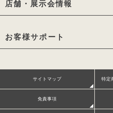
店舗・展示会情報
ミラクルフィットシステム
ランドセルができるまで
ランドセル選びに役⽴つよみ
きみとconosakiの物語
conosaki 東京2k540店
カタログ請求
動画ギャ
お客様サポート
conosaki 大阪店
期間限
conosaki 単独展示会
アフターケア
POPUPストア＆出張展示会
時間割、ネームカードダウン
サイトマップ
特定
レンタルランドセル
リメイクランドセル
発
免責事項
FAQ (よくある質問)
シ