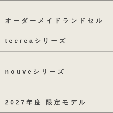
つむもの 全かぶせ
つむ
オーダーメイドランドセル
つむもの 鎧
つむもの 
tecreaシリーズ
tecrea orner
tecrea p
nouveシリーズ
nouve
nouve shine
2027年度 限定モデル