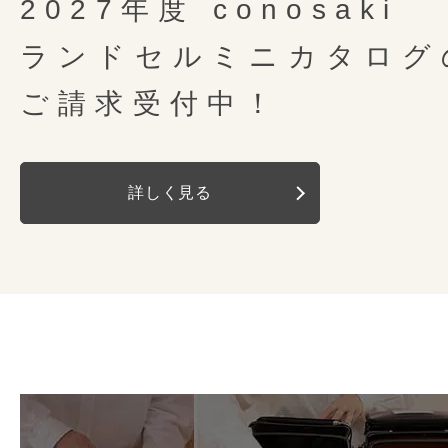
見えない部分にも心を込めて
選ばず安心してお使いいただけま
2027年度 conosaki
basie レザーは 1,330g。
金具
アンティークゴー
軽くて丈夫、大容量だけど大きすぎな
クラシカルなファスナーポケ
ランドセルが最も壊れやすいとさ
ランドセルミニカタログ
ランドセルを背負ったお子さまの
「E-QBU」は、(株)榮伸が技術開
「見た目はいいけど重い」と思われが
丸みを帯びたやわらかな曲線の美しさ
チ部分。「basie レザー」は大
背中モチーフ
U型
特典その1
うにベルトが自然に起き上がる「
オリジナルの製法です。
クラシカルなファスナーポケット
ランドセルの歴史を彩ってきたクラシ
ご請求受付中！
懐かしさとあたたかみを感じさせるデ
搭載。さらに中央部分に鉄芯を内
しています。
商標登録５４６４３６２号
ルの厚みをすっきり仕上げていま
conosakiらしく丈夫で軽く仕上げま
オリジナル時間割表＆
ネー
錠前
ミラくるっロック
最新機能を搭載した美しく上質なベー
ルの形状補正加工「しっかりくん
ランドセルと背中の間に隙間が無
実用新案３１６６９７９号
カンと伸縮性のあるキーチェーン
ンドセルをしっかりと守ります。
詳しく見る
内装柄に合わせたオリジナル時間割
ナスカン
左右
ことで、肩にかかる重さを軽減し
重さが強くかかる肩ベルトの根本
したくない鍵やパスケースをしま
つ付いています。差し替え用はconos
なるのを防止します。
と針、丁寧に手縫いで仕上げてい
「しっかりくん」は、(株)榮伸が
Dカン
左右
らダウンロードいただけます。
詳し
しっかりと糸を締め強度を高める
オリジナルの製法です。
ネームカードは表面が名前や学校名
写真左・・・フィットちゃん搭載
セルを仕上げています。
カブセ鋲
サークル
商標登録５３７２９４３号
ト、裏側はプライバシーに配慮した
写真右・・・フィットちゃん未搭載
仕立てになっています。
肩ベルト
消しゴムのカスやほこりなど、意
左右反射
有
チューブ内蔵