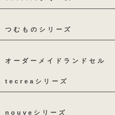
キズや水に強い加工を施した特別な牛
basie クラリーノ 半かぶせ
丈夫でしなやかな牛革素材は、使い込
coloris クラリーノ
co
馴染んでいき、革ならではの奥深い味
表面には凹凸のあるシボ加工が施され
つむものシリーズ
coloris レザー
傷がついても目立ちにくくて安心です
つむもの 全かぶせ
つむ
オーダーメイドランドセル
つむもの 鎧
つむもの 
tecreaシリーズ
tecrea orner
tecrea p
nouveシリーズ