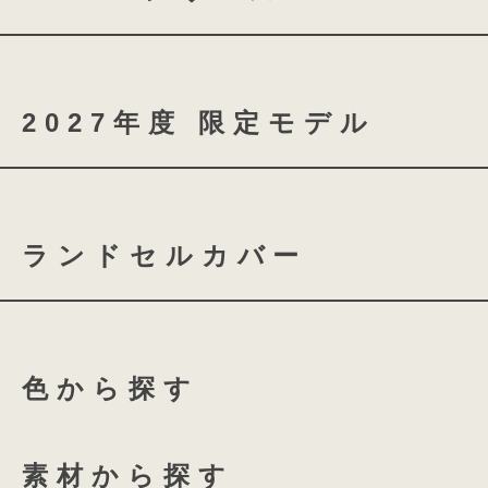
nouve
nouve shine
2027年度 限定モデル
coloris brilliance
ランドセルカバー
スノーブルー
シャイニ
ふち付き透明ランドセルカバ
ローズチュール
グロス
色から探す
ふち付き透明ランドセルカバ
135 High-capacity
全透明ランドセルカバー
ホワイトリリー
アクア
素材から探す