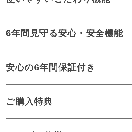
いつもそばにいる
しなやかで奥深い革の佇まいと、毎日
6年間使うも
6年間見守る安心・安全機能
牛革だから実感でき
使いやすさにも
basie レザーはお子さまの6年間
こだわりま
毎日使うもの
安心の6年間保証付き
お子さまへの優しさが詰ま
どんな時でも使
丈夫で安全なオリジ
どんな時でも
熟練の職人がお客様
ご購入特典
細かな部分や見えないとこ
牛革ならではの上品な仕上が
一品一品大切に仕
お子さまへの想いが詰
conosakiが考える
conosakiのラン