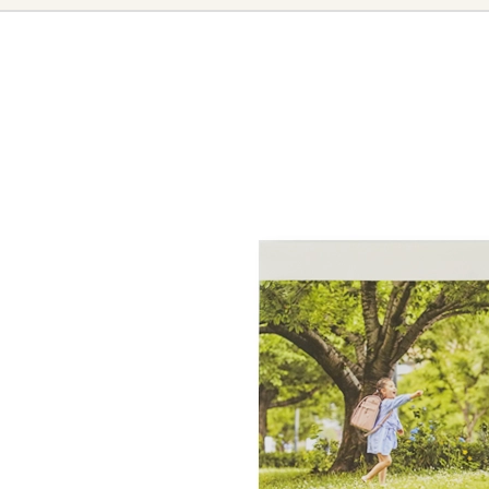
成長に合わせたスライド機
子どもたちをやさしく包み込む、四季
お客様が購入したランドセルに
血スジとは皮膚の下の血管の痕が
子どもたちをやさしく包み込む、四季
やわらかな色。
いつでも修理を
行え
で、葉脈や稲妻のように細かく枝
牛革ならではの丈夫さと上品な仕上が
牛革ならではの丈夫さと上品な仕上が
6年前につくったランドセルの
スジ模様が薄っすらと見える場合
丈夫でしなやかな牛革素材は、使い込
Play
丈夫でしなやかな牛革素材は、使い込
錠前を合せるだけで鍵がかかるワ
保管
していますのでご安
ジは「天然皮革」にしかない模様
馴染んでいき、革ならではの奥深い味
馴染んでいき、革ならではの奥深い味
お子さまの成長に合わせて肩紐の固
らくらくナスカン
型崩れしない
革質に関わるものではありません
スライドロックを合体したconosa
A4フラットファイル
て、また本物の革の個性としてお
「ミラくるっロック」を搭載して
「E-QBU 構造」
ランドセルカバーを付けても
「ミラくるっロック」は、(株)榮
安心な持ち手反射構造
錠前を合せると自動でカチッと鍵
オリジナルの製法です。
ワンタッチロック。
フロントポケット
商標登録５２８８４３１号
持ち手にライトなどに反射するリ
ランドセルを守る形状補正
鍵の締め忘れを防いでくれる安全な
仕様・スペック
実用新案３１５２９７３号
ます。ランドセルカバーを付けて
「しっかりくん」
歩行中に鍵が開いてしまう心配もあ