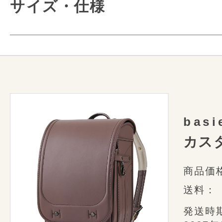
サイズ・仕様
牛革ランドセルです
ほとんどの作業を手作業で
ランドセルは150以上
あたたかみを感じる革の佇まい。
様々なミシンや道具を使っ
6年間をしっかり見守る軽さと丈夫さ
本革素材の特徴と
Play
細かな部分も美しく
牛革素材だから実感できる安心感と奥
conosakiで使用している「天然
美しく並んだステッチの針目や均整
使いやすさにもしっかりこだわった
まえた上で、
革1枚1枚を、自社で
1つ1つ丁寧に仕上げた職人たちの
conosakiらしさを詰め込んだ牛革ラ
bas
にふさわしいグレードの物を
使用
カス
本革製品には、合皮製品にはない
ことがあります。
商品価
風合い・表情・個性の1つとして、
送料：
して美しい革模様を
お楽しみくだ
発送時