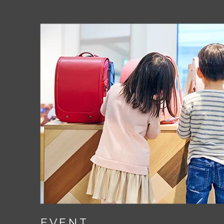
basieレザーは、外側にフチの無いキ
オリジナルのE-QBU構造なので横幅
A4フラットファイルも楽々収納。
強度をしっかり保って軽量に仕上げて
フロントポケットをクラシカルなファ
することで
ランドセルの厚みもすっき
EVENT