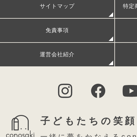
サイトマップ
特定
レンタルランドセル
リメイクランドセル
発
免責事項
FAQ (よくある質問)
シ
運営会社紹介
子どもたちの笑顔
一緒に夢をかなえるcon