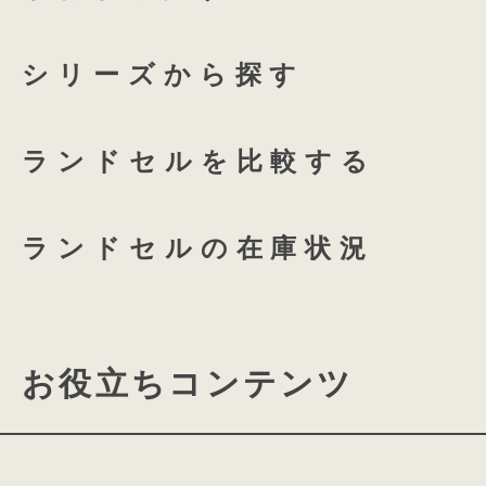
coloris専用 透明ランドセル
プラムネイビー
オーキ
シリーズから探す
つむもの 全かぶせ専用 透明
ランドセルを比較する
つむもの 半かぶせ専用 透明
ランドセルの在庫状況
お役立ちコンテンツ
ランドセルの機能について