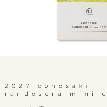
でも安全性を損なうことはありま
防犯ブザーが付けられる両側
本体素材
牛革
リフレクター付き安全肩ベル
「持ち手反射構造」は、(株)榮伸が
スライドロックは、お子さまの成
細部にやどる職人の手仕事
背中・
オリジナルの製法です。
て、
両側にDカンを取り付けることで
細かな部分もしっかり丁寧
肩ベルト
抗菌クラリーノ
お子さまの負担軽減のため
実用新案３１６３２５７号
下紐の固定位置を左右に4ｃｍ広
裏素材
お子さまでも使いやすさを追求し
肩と背中に優しくフィット
です。
肩ベルトには持ち手と同様にライ
肩ベルトの長さの調整だけでなく
外寸サイズ
横25cm × 縦32.5
お子様の力でも扱いやすい
クターを装備しているので、前や
できるので6年間安心です。
押しやすい形のらくらくナス
反射して守ります。
内寸幅を広げることで、外寸幅が
あたたかみを感じる革の佇ま
内寸サイズ
横23.5cm × 縦31c
basie レ
使い始めてからのことも考
ランドセルになります。「basie 
conosakiの考える
6年間をしっかりと見守る軽
「スライドロック」は、(株)榮伸
お子さまの力でも楽に使いこなせ
ご購入していた
お手入れしやすい外せる底
お手入れ簡単
重量
1,330g前後
2027 conosaki
用の成型マシンを使い、外寸幅は
オリジナルの製法です。
カンです。左右に付いているので
シンプルで美しい
丈夫さ
ウレタン背当て
嬉しい限定特典
randoseru mini 
ながら内寸を23.5cmまで広げる
持ち手
有
よく姿勢を保つことができます。
ベーシックモデル
お送りいた
イルにしっかりと対応しています
重くない牛革ランドセルを子どもたち