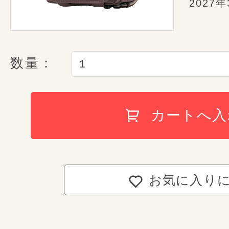
業界初のすごい機能
2027
革の風合いについて
ワンタッチロックと
スライドロックが合体
人の皮膚が一人一人違うように、
作られる皮革も、1枚1枚違いがあ
数量：
「個体差」と呼ばれるこの違いは
性といえます。動物の表皮から作
持ち手反射構造
安心の6年
カートへ入
れもが一点もの。どれだけ丁寧な
鍵の締め忘れ防止機能
ランドセルが届いた日
の個体差は避けられません。
conosakiが責任を持
天然皮革の特徴として、本革なら
表情をお楽しみください。
しなやかで奥深い革
お気に入り
conosakiでは、ご入学から
しなやかで奥深い革の佇まい
毎日を包み込むやさ
自然に起こり得て
しまった故
両側Ｄカン ＆ 肩ベルト
傷と間違われやすい血スジ
毎日を包み込むやさしい色合
ランドセルの6年間保証をさせて