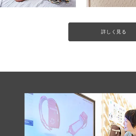
詳しく見る
細かな部分も丁寧に
ディテールに込められた美し
ワイドに広がる！！
クラシカルな雰囲気を大切にするため
金具にはアンティークゴールドを採用
ミラクルくるっロッ
しなやかな革の質感と鈍色に輝く美し
錠前をあわせるだけで自動でくるっと
ランドセルの美しさをきわ立たせます