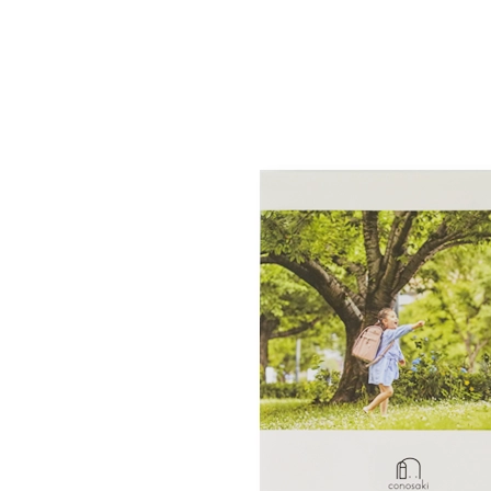
シックで飾らない美しさ
6年前につくったランドセルの
スジ模様が薄っすらと見える場合
内寸幅を広げることで、外寸幅が
保管
していますのでご安
ジは「天然皮革」にしかない模様
パブリックスクールで学生カバンとし
ランドセルになります。「coloris
らくらくナスカン
革質に関わるものではありません
る
お手入れ簡単
専用の成型マシンを使い、外寸幅
て、また本物の革の個性としてお
サッチェルバッグのようなクラシカル
ウレタン背当て
ちながら内寸を23.5cmまで広げ
体感重量が軽減！！
モダンなエッセンスを感じる洗練され
ァイルにしっかりと対応していま
ランドセルカバーを付けても
トラッドな落ち着きの中にしなやかな
ミラクル背カン
安心な持ち手反射構造
ランドセルが最も壊れやすいとさ
す。
ランドセルを背負ったお子さまの
「E-QBU」は、(株)榮伸が技術開
肩ベルトの付け根部分が左右に広がる
チ部分。「coloris レザー」は
フロントポケット
うにベルトが自然に起き上がる「
オリジナルの製法です。
持ち手にライトなどに反射するリ
前後にも動くようになりました。
を搭載。さらに中央部分に鉄芯を
仕様・スペック
しています。
商標登録５４６４３６２号
ます。ランドセルカバーを付けて
肩の丸みにフィットし隙間が無くなり
ナルの形状補正加工「しっかりく
ランドセルと背中の間に隙間が無
実用新案３１６６９７９号
でも安全性を損なうことはありま
肩ベルト全体で荷重を受け止め分散さ
ランドセルをしっかりと守ります
ことで、肩にかかる重さを軽減し
防犯ブザーが付けられる両側
本体素材
レザー（牛革）