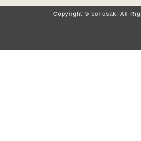
エッセンス
Copyright © conosaki All Ri
クラシカルな魅力の中にモダンなエッ
遊びごころと自分らしさ。お洒落なの
アイコニックなディテールとconosa
毎日を優しく見守ります。