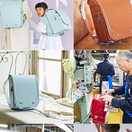
Play
さりげなく組み合わされた
ステッチのやわらかな彩り
15mm伸縮して衝撃
さらにご購入され
ランドセルのカラーに組み合わされた