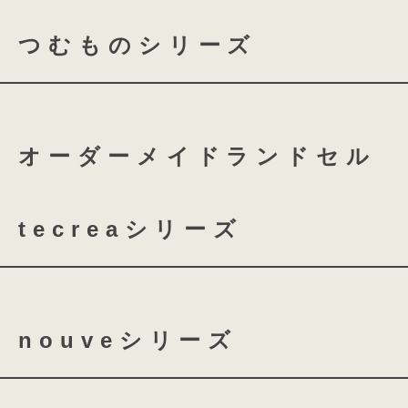
飾らない美
つむものシリーズ
coloris レザー
革の持つ落ち着きとぬくも
つむもの 全かぶせ
つむ
美しいカッティングに描かれ
均整のとれた美しいラインが映し
オーダーメイドランドセル
つむもの 鎧
つむもの 
飾らない美しさが、毎日をや
tecreaシリーズ
お子さまの負担にならないこ
どんな時でも使いやすいこと
tecrea orner
tecrea p
革のランドセルでは珍しい、外側にフ
nouveシリーズ
横幅はコンパクトなのにA4フラット
12.5cmのマチは水筒も給食セット
nouve
nouve shine