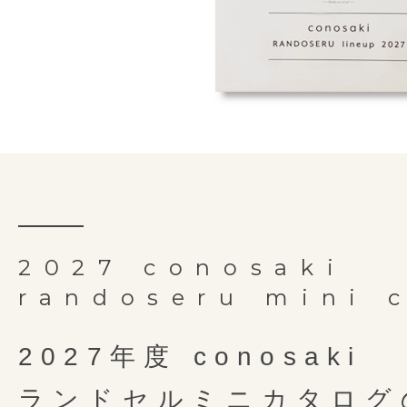
るのを防止します。
リフレクター付き安全肩ベル
「持ち手反射構造」は、(株)榮伸が
【特許番号 特許第 7072302 号】
「しっかりくん」は、(株)榮伸が
細部にやどる職人の手仕事
背カンが前後左右に動くので重さ
背中・
オリジナルの製法です。
オリジナルの製法です。
両側にDカンを取り付けることで
細かな部分もしっかり丁寧
肩ベルト
抗菌クラリーノ
減させます。
実用新案３１６３２５７号
商標登録５３７２９４３号
裏素材
お子さまでも使いやすさを追求し
肩ベルトには持ち手と同様にライ
写真左・・・ミラクル背カン搭載
外寸サイズ
横25cm × 縦32.5
お子様の力でも扱いやすい
クターを装備しているので、前や
写真右・・・ミラクル背カン未搭載
押しやすい形のらくらくナス
丸型のステッチは立体的に仕上げ
反射して守ります。
内寸サイズ
横23.5cm × 縦31c
coloris 
使い始めてからのことも考
もりにくく通気性をしっかりと確
お子さまの力でも楽に使いこなせ
ご購入していた
お手入れしやすい外せる底
重量
1,480g前後
2027 conosaki
ウレタン素材を内蔵しているので
Play
カンです。左右に付いているので
嬉しい限定特典
randoseru mini 
します。クラリーノ素材を使用し
持ち手
有 ＊吊りカン無
よく姿勢を保つことができます。
簡単で汗ばむ季節も快適に過ごせま
お送りいた
見えない部分にも心を込めて
選ばず安心してお使いいただけま
2027年度 conosaki
金具
アンティークゴー
クラシカルな魅力の中に描か
クラシカルなファスナーポケ
ランドセルミニカタログ