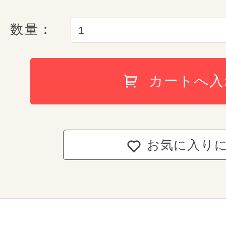
「E-QBU 構造」
人の皮膚が一人一人違うように、
作られる皮革も、1枚1枚違いがあ
数量：
「個体差」と呼ばれるこの違いは
性といえます。動物の表皮から作
持ち手反射構造
安心の6年
カートへ入
ランドセルを守る形状補正
れもが一点もの。どれだけ丁寧な
ランドセルが届いた日
「しっかりくん」
の個体差は避けられません。
conosakiが責任を持
天然皮革の特徴として、本革なら
表情をお楽しみください。
お気に入り
conosakiでは、ご入学から
自然に起こり得て
しまった故
両側Ｄカン ＆ 肩ベルト
傷と間違われやすい血スジ
お子さまの負担軽減のため
ランドセルの6年間保証をさせて
肩と背中に優しくフィット
お客様が購入したランドセルに
血スジとは皮膚の下の血管の痕が
背中に寄り添う
いつでも修理を
行え
で、葉脈や稲妻のように細かく枝