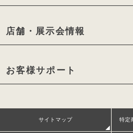
傷がついても目立ちにくくて安心です
ランドセルのカラーに組み合わされた
ランドセルの付属品について
conosakiの想い
cono
自然の中から取り入れた色の組み合わ
店舗・展示会情報
クラシカルな上品さと落ち着きに添え
ミラクルフィットシステム
ランドセルができるまで
モダンなエッセンスが一人ひとりの個
ランドセル選びに役⽴つよみ
きみとconosakiの物語
す。
conosaki 東京2k540店
カタログ請求
動画ギャ
お客様サポート
conosaki 大阪店
期間限
conosaki 単独展示会
アフターケア
POPUPストア＆出張展示会
時間割、ネームカードダウン
サイトマップ
特定
レンタルランドセル
リメイクランドセル
発