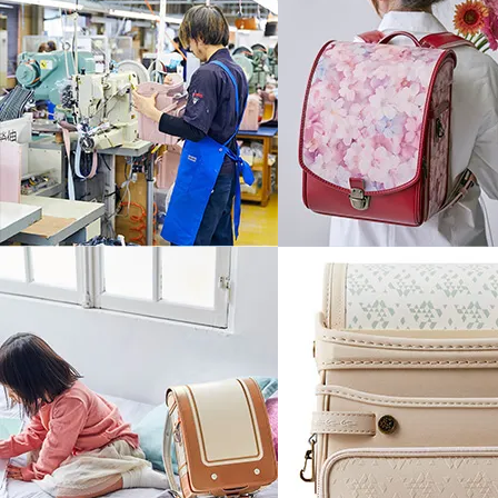
こちらの３つの特典を
下ベルトを伸縮させることで動いたと
自然の中から取り入れた色の組み合わ
しっかりと吸収します。
サイドには芯材を入れて立体的に仕上
背負ったときの位置が安定して背中に
ランドセルを見守ります。
身体にかかる負担も軽減。
ベルトが伸縮するので着脱も楽に行え
ランドセル
ランドセル用
アフターケアガイド
レインカバー