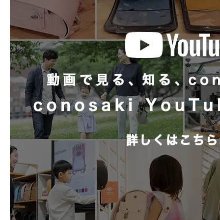
有
お手入れも簡単。6年間清潔にお使
チューブ内蔵
マチ形状
3段マチ
coloris オリ
内装柄
ク）
背カン
ミラクル背カン +
形状補強
しっかりくん搭載
美しいカッティングで描かれ
ランドセルカバー
coloris 専用カ
しなやかな革のぬくもり
coloris オリ
時間割
革の持つ落ち着きとぬくもりの中に描
ブラック）柄1枚