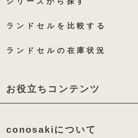
シリーズから探す
つむもの 全かぶせ専用 透明
ランドセルを比較する
つむもの 半かぶせ専用 透明
ランドセルの在庫状況
ハードな傷にも強く
丈夫な牛革素材
お役立ちコンテンツ
キズや水に強い加工を施した特別な牛
丈夫でしなやかな牛革素材は、使い込
ランドセルの機能について
クラシカルな魅力の
馴染んでいき、革ならではの奥深い味
表面には凹凸のあるシボ加工が施され
モダンなエッセンス
conosakiについて
素材・パーツの名称について