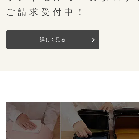
モダンなエッセンス
背中モチーフ
O型
特典その1
クラシカルなファスナーポケット
ご請求受付中！
美しいカッティングで描かれる印象的
ルの厚みをすっきり仕上げていま
オリジナル時間割表＆
ネー
錠前
ミラくるっロック
前後にも動いて重さ
さりげなく組み合わされた、ステッチ
カンと伸縮性のあるキーチェーン
詳しく見る
内装柄に合わせたオリジナル時間割
ナスカン
左右
しなやかな革のぬくもりに、自分らし
重さが強くかかる肩ベルトの根本
したくない鍵やパスケースをしま
背カンの付け根が前後左右に動くので
つ付いています。差し替え用はconos
モダンなエッセンスをプラスしました
と針、丁寧に手縫いで仕上げてい
肩ベルト全体が身体にフィットします
Dカン
左右
らダウンロードいただけます。
詳し
しっかりと糸を締め強度を高める
バネの力でランドセルを引きつけ
ネームカードは表面が名前や学校名
セルを仕上げています。
カブセ鋲
ラージサークル
体への接触面を広くすることで、
ト、裏側はプライバシーに配慮した
重さを分散して体感荷重を軽減させま
仕立てになっています。
肩ベルト
消しゴムのカスやほこりなど、意
左右反射
有
チューブ内蔵
ランドセルの底の部分。お手入れ
外れるようになっています。さっ
持ち手反射