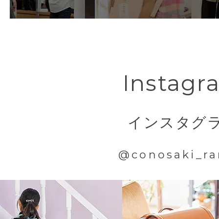
しなやかな曲線の美しいカッティング
特典その2
衝撃を吸収！！
coloris オリ
均整のとれた美しいラインが映しだす
ネームカード
ブラック）柄1枚 
傷や汚れから守る
ランド
ミラクルベルト
クラシカルな上品さと落ち着きに添え
モダンなエッセンスが一人ひとりの個
6年間大切に使って欲しいからラン
下ベルトに伸縮性のある新機能を内蔵
Instagr
す。
てくれるランドセルカバーもcolori
従来より身体にぴったりと隙間なくラ
た。
腰にランドセルが当たる衝撃も吸収す
インスタグ
クリアタイプなのでデザイン性も損な
できる下ベルトです。
@conosaki_ra
【特許番号 特許第 7129718 号】