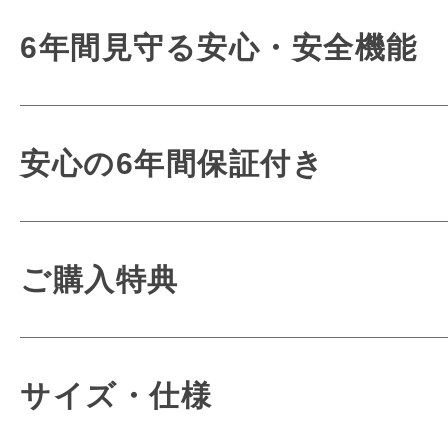
新開発の「ミラクル背カン」「
6年間使うも
6年間見守る安心・安全機能
conosaki オリジナル機能で
使いやすさにも
３つの機能を合わせた
こだわりま
衝撃を吸収して体感重
毎日使うもの
安心の6年間保証付き
快適な使い心地を実現する
お子さまへの優しさが詰ま
どんな時でも使
丈夫で安全なオリジ
どんな時でも
熟練の職人がお客様
ご購入特典
細かな部分や見えないとこ
しなやかな革のぬくもりと
一品一品大切に仕
お子さまへの想いが詰
ステッチの彩り
conosakiのラン
サイズ・仕様
背中に寄り添うシックで
ほとんどの作業を手作業で