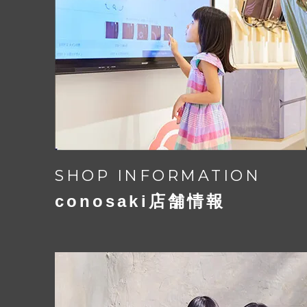
鍵がかかるワンタッチロックと、
下ベルトの金具位置を左右に調節でき
スライドロックが合体したオリジナル
【商標登録 5288431 号】
【実用新案 3152973 号】
SHOP INFORMATION
conosaki店舗情報