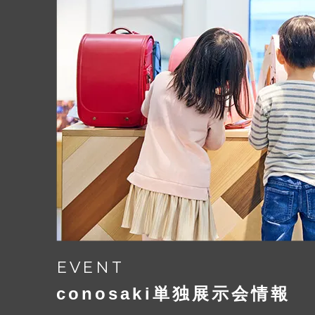
あたたかみと落ちつきを感じ
トラディショナルなチェック
Play
coloris レザーはこだわりの全面内装
かぶせ裏だけでなく大マチの中まで内
colorisのために書きおこした特別
EVENT
柄。
conosaki単独展示会情報
トラディショナルな雰囲気にモダンな