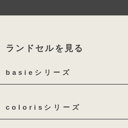
に描きました。
成長に合わせたスラ
重なり合うラインのように色々な経験
スライドロックは、お子さまの成長や
ください。
下紐の固定位置を左右に4ｃｍ広げる
ランドセルを見る
肩ベルトの長さの調整だけでなく固定
広げることができるので6年間安心で
basieシリーズ
basie クラリーノ 全かぶせ
しなやかな革の
colorisシリーズ
ステッチの
basie クラリーノ 半かぶせ
背中に寄り添う
coloris クラリーノ
co