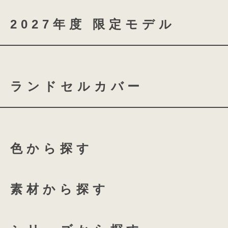
フロントポケットをクラシカルなファ
2027年度 限定モデル
することでランドセルの厚みもすっき
coloris brilliance
ランドセルカバー
スノーブルー
シャイニ
ふち付き透明ランドセルカバ
ローズチュール
グロス
色から探す
ふち付き透明ランドセルカバ
135 High-capacity
全透明ランドセルカバー
ホワイトリリー
アクア
素材から探す
coloris専用 透明ランドセル
プラムネイビー
オーキ