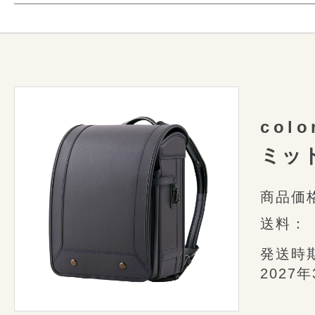
飾らない美しさ
ランドセルは150以上
様々なミシンや道具を使っ
本革素材の特徴と
革の持つ落ち着きとぬくもりのある佇
Play
細かな部分も美しく
美しいカッティングに描かれるステッ
conosakiで使用している「天然
美しく並んだステッチの針目や均整
クラシカルな落ち着きの中に感じる、
まえた上で、
革1枚1枚を、自社で
1つ1つ丁寧に仕上げた職人たちの
モダンなエッセンスを感じさせる、洗
col
にふさわしいグレードの物を
使用
ム。
ミッ
本革製品には、合皮製品にはない
背中に寄り添うシックで飾らない美し
ことがあります。
毎日をやさしく見守ります。
商品価
風合い・表情・個性の1つとして、
ランドセル業
送料：
して美しい革模様を
お楽しみくだ
衝撃を吸収して体感
発送時
型崩れしない
2027
快適な使い心地
革の風合いについて
A4フラットファイル
新システム