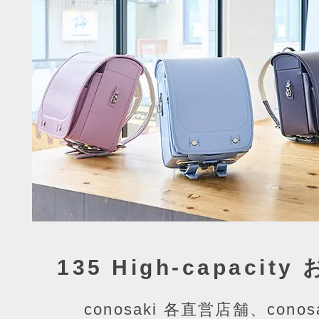
135 High-capaci
conosaki 各直営店舗、cono