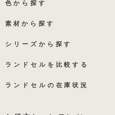
色から探す
ふち付き透明ランドセルカバ
135 High-capacity
全透明ランドセルカバー
ホワイトリリー
アクア
素材から探す
coloris専用 透明ランドセル
プラムネイビー
オーキ
シリーズから探す
つむもの 全かぶせ専用 透明
ランドセルを比較する
つむもの 半かぶせ専用 透明
ランドセルの在庫状況