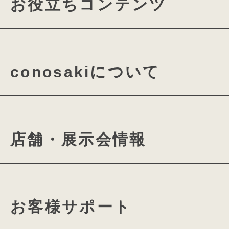
お役立ちコンテンツ
ランドセルの機能について
conosakiについて
素材・パーツの名称について
ランドセルの付属品について
conosakiの想い
cono
店舗・展示会情報
ミラクルフィットシステム
ランドセルができるまで
ランドセル選びに役⽴つよみ
きみとconosakiの物語
conosaki 東京2k540店
カタログ請求
動画ギャ
お客様サポート
conosaki 大阪店
期間限