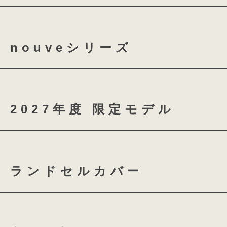
tecrea orner
tecrea p
nouveシリーズ
nouve
nouve shine
2027年度 限定モデル
coloris brilliance
ランドセルカバー
スノーブルー
シャイニ
ふち付き透明ランドセルカバ
ローズチュール
グロス