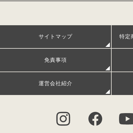
conosaki 単独展示会
アフターケア
POPUPストア＆出張展示会
時間割、ネームカードダウン
サイトマップ
特定
レンタルランドセル
リメイクランドセル
発
免責事項
FAQ (よくある質問)
シ
運営会社紹介