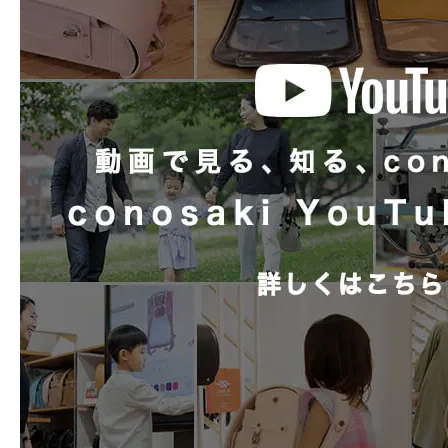
お手入れも簡単。6年間清潔にお使
が
チューブ内蔵
さり気なくほどこされています。
【つむものオリジナル風呂敷】
マチ形状
2段マチ + ラウン
伝統的な藍色の風呂敷には、内装や
が捺染されています。
内装柄
つむものオリジナ
つむぎの様な節が趣きを感じさせ、
背カン
ミラクル背カン +
合いが特徴の「綿シャンタン」を使用
物を包んだり持ち運んだりする事は
形状補強
しっかりくん搭載
などアイデア次第で様々なかたちでご
ランドセルカバー
つむもの 全かぶせ
時間割
無
ネームカード
つむもの名刺カード