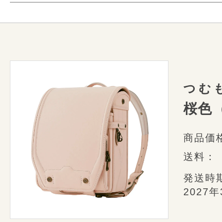
職人の目感と手感から生み出されるも
ランドセルは150以上
和の伝統を受け継ぐ「美」と「技」が
様々なミシンや道具を使っ
本革素材の特徴と
Play
た
細かな部分も美しく
conosakiで使用している「天然
特別な「つむもの」ランドセル。
美しく並んだステッチの針目や均整
まえた上で、
革1枚1枚を、自社で
1つ1つ丁寧に仕上げた職人たちの
つむ
にふさわしいグレードの物を
使用
桜色
本革製品には、合皮製品にはない
ことがあります。
商品価
風合い・表情・個性の1つとして、
ランドセル業
送料：
して美しい革模様を
お楽しみくだ
衝撃を吸収して体感
発送時
型崩れしない
2027
快適な使い心地
革の風合いについて
A4フラットファイル
新システム