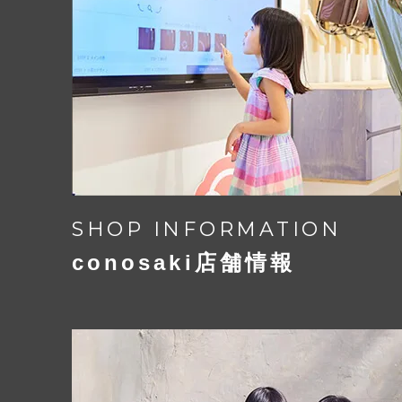
鍵がかかるワンタッチロックと、
下ベルトの金具位置を左右に調節でき
スライドロックが合体したオリジナル
【商標登録 5288431 号】
【実用新案 3152973 号】
ランドセル
ランドセル用
SHOP INFORMATION
アフターケアガイド
レインカバー
conosaki店舗情報