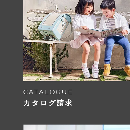
Play
お子さまの負担にならないこ
どんな時でも使いやすいこと
外側にフチの無いE-QBU構造なので
鍵の締め忘れ防止機
A4フラットファイルも楽々収納。
CATALOGUE
12.5cmのマチは水筒も給食セット
錠前を合せると自動でカチッと鍵がか
カタログ請求
マチ付きのラウンドポケットは、右に
鍵の締め忘れを防いでくれる安全な機
で、
歩行中に鍵が開いてしまう心配もあり
小物もしっかり収納できます。