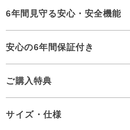
新開発の「ミラクル背カン」「
6年間使うも
6年間見守る安心・安全機能
conosaki オリジナル機能で
使いやすさにも
３つの機能を合わせた
こだわりま
衝撃を吸収して体感重
毎日使うもの
安心の6年間保証付き
快適な使い心地を実現する
お子さまへの優しさが詰ま
どんな時でも使
丈夫で安全なオリジ
どんな時でも
熟練の職人がお客様
ご購入特典
細かな部分や見えないとこ
和の伝統と美しさを詰め込ん
一品一品大切に仕
お子さまへの想いが詰
特別な「つむもの」
conosakiのラン
サイズ・仕様
四季や文化を通して育まれてきた日本
ほとんどの作業を手作業で