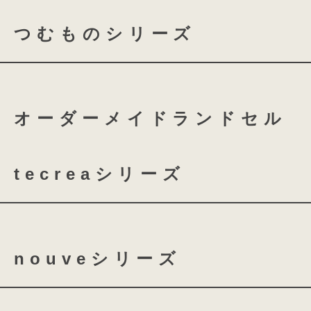
日本人が愛おしんできた奥ゆかしく
つむものシリーズ
coloris レザー
和の伝統と職人の技。素
細部にまでこだわりを
つむもの 全かぶせ
つむ
つむものが贈るハイグレ
オーダーメイドランドセル
つむもの 鎧
つむもの 
tecreaシリーズ
tecrea orner
tecrea p
nouveシリーズ
nouve
nouve shine