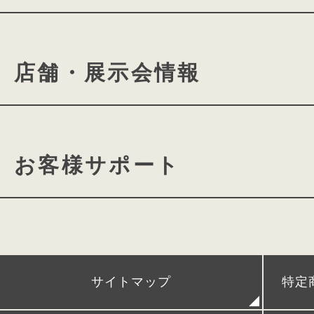
気品に満ちた優美な佇まいは、
素材の風合いと落ち着きのあるデザイ
ランドセルの付属品について
conosakiの想い
cono
深い趣きを感じさせます。
店舗・展示会情報
ミラクルフィットシステム
ランドセルができるまで
ランドセル選びに役⽴つよみ
きみとconosakiの物語
conosaki 東京2k540店
カタログ請求
動画ギャ
お客様サポート
conosaki 大阪店
期間限
conosaki 単独展示会
アフターケア
POPUPストア＆出張展示会
時間割、ネームカードダウン
サイトマップ
特定
レンタルランドセル
リメイクランドセル
発