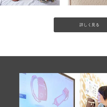
詳しく見る
色が生み出す
凛とした美しさ
ワイドに広がる！！
フロントポケットには内装柄で描かれ
さらにご購入され
鮮やかな型押しで表現されています。
ミラクルくるっロッ
こちらの３つの特典を
マットな質感と型押しのコントラスト
錠前をあわせるだけで自動でくるっと
美しい色彩の陰影を生みだし、奥行き