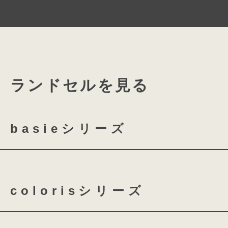
成長に合わせたスラ
スライドロックは、お子さまの成長や
下紐の固定位置を左右に4ｃｍ広げる
ぬくもりを感じさせる
ランドセルを見る
肩ベルトの長さの調整だけでなく固定
和紙のような特別な牛革素材
広げることができるので6年間安心で
革の表面に和紙のような
basieシリーズ
テクスチャー加工をほどこした特別な
平安の時代より受け継がれている、
basie クラリーノ 全かぶせ
優雅な趣を
やわらかでなめらかな肌触りとぬくも
colorisシリーズ
和紙のあたたかな佇まいをランドセル
特別なラン
basie クラリーノ 半かぶせ
風光明媚。花鳥風
coloris クラリーノ
co