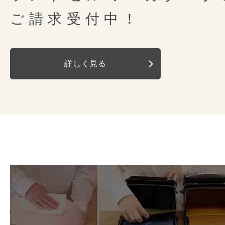
背中モチーフ
O型
特典その1
ランドセルのほとんどはラウンド
ご請求受付中！
には内装材を施していません。「
「つむもの」オリジナル風
錠前
ミラくるっロック
前後にも動いて重さ
全面内装張り仕上げ。ポケット内
お包みしてお届けいたし
詳しく見る
ナスカン
左右
重さが強くかかる肩ベルトの根本
り、鍵やパスケースをつけれるキ
背カンの付け根が前後左右に動くので
大切な方への想いを「包む」
と針、丁寧に手縫いで仕上げてい
ので安心です。
肩ベルト全体が身体にフィットします
Dカン
左右
大切な方との縁を「結ぶ」
しっかりと糸を締め強度を高める
ディテールに込められた美し
バネの力でランドセルを引きつけ
セルを仕上げています。
カブセ鋲
つむものオリジナ
体への接触面を広くすることで、
鈍色の光を放つこだわりのアンティー
日本には贈り物に気持ちをこめると
重さを分散して体感荷重を軽減させま
気品に満ちた優美な佇まいは、素材の
肩ベルト
す。大切な方へ贈り物をお届けする
消しゴムのカスやほこりなど、意
左右反射
有
落ち着きあるデザインをきわ立たせ、
ていました。
チューブ内蔵
ランドセルの底の部分。お手入れ
す。
和のまごころとお客様への気持ちを
外れるようになっています。さっ
前締めには江戸打紐で「紡ぐ」を表現
セルをお届けさせていただきます。
持ち手反射
有