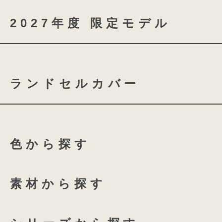
2027年度 限定モデル
coloris brilliance
ランドセルカバー
スノーブルー
シャイニ
ふち付き透明ランドセルカバ
ローズチュール
グロス
色から探す
ふち付き透明ランドセルカバ
135 High-capacity
全透明ランドセルカバー
ホワイトリリー
アクア
素材から探す
coloris専用 透明ランドセル
プラムネイビー
オーキ