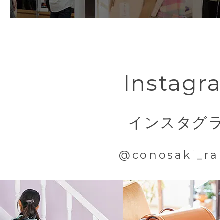
衝撃を吸収！！
ミラクルベルト
下ベルトに伸縮性のある新機能を内蔵
Instagr
従来より身体にぴったりと隙間なくラ
腰にランドセルが当たる衝撃も吸収す
インスタグ
できる下ベルトです。
@conosaki_ra
【特許番号 特許第 7129718 号】