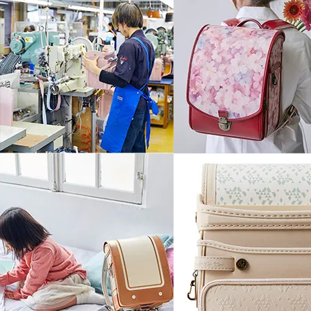
下ベルトを伸縮させることで動いたと
「つむもの」のために書きおこした特
傷や汚れから守る
ランド
しっかりと吸収します。
大切な時を歩みはじめる子供たちへの
背負ったときの位置が安定して背中に
す。
6年間大切に使って欲しいからラン
身体にかかる負担も軽減。
てくれるランドセルカバーもつむも
ベルトが伸縮するので着脱も楽に行え
した。
クリアタイプなのでデザイン性も損な