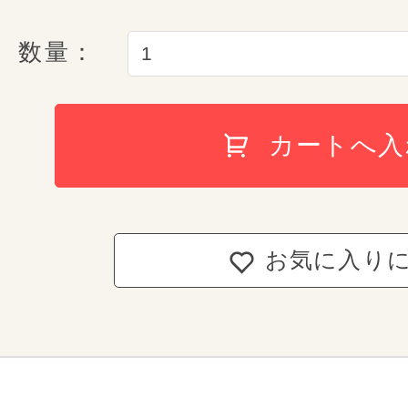
「E-QBU 構造」
人の皮膚が一人一人違うように、
作られる皮革も、1枚1枚違いがあ
数量：
「個体差」と呼ばれるこの違いは
性といえます。動物の表皮から作
持ち手反射構造
安心の6年
カートへ入
ランドセルを守る形状補正
れもが一点もの。どれだけ丁寧な
ランドセルが届いた日
「しっかりくん」
の個体差は避けられません。
conosakiが責任を持
天然皮革の特徴として、本革なら
日本人が愛おしんできた
表情をお楽しみください。
お気に入り
conosakiでは、ご入学から
奥ゆかしくも気高く優雅な美
両側Dカン & 肩ベルトの
自然に起こり得て
しまった故
傷と間違われやすい血スジ
反射機能
和紙のようなやわらかなぬくもりを感
お子さまの負担軽減のため
ランドセルの6年間保証をさせて
肩と背中に優しくフィット
光の陰影や見る角度により様々な表情
お客様が購入したランドセルに
血スジとは皮膚の下の血管の痕が
気品に満ちた佇まいの中にあたたかな
いつでも修理を
行え
で、葉脈や稲妻のように細かく枝