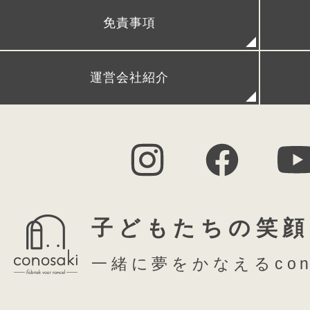
免責事項
FAQ (よくある質問)
シ
運営会社紹介
「優雅に美しく 気
四季や文化を通して生まれ育まれてき
子どもたちの笑顔
蒼灰色の落ち着いた透明感と深みのあ
一緒に夢をかなえるcon
繊細でつつましく洗練された香りをや
平安の時代より愛でられた優雅な趣き