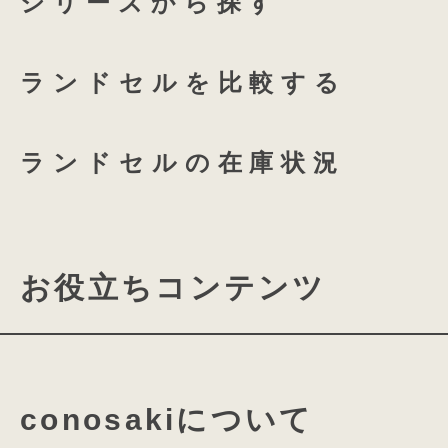
シリーズから探す
つむもの 全かぶせ専用 透明
ランドセルを比較する
つむもの 半かぶせ専用 透明
ランドセルの在庫状況
お役立ちコンテンツ
「伝統を伝える 美
ランドセルの機能について
鮮やかな型押しで表現されたオリジナ
鈍色の光を放つこだわりのアンティー
conosakiについて
素材・パーツの名称について