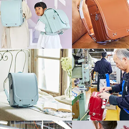
Play
お子さまを見守る
伝統を感じる和紋様
かぶせを開くと趣きと伝統を感じさせ
厄除けの紋様として古くから伝わる「
15mm伸縮して衝撃
想いをつなぎ届ける「襷紋」を組み合
特典その2