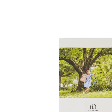
す。
6年前につくったランドセルの
スジ模様が薄っすらと見える場合
内寸幅を広げることで、外寸幅が
保管
していますのでご安
ジは「天然皮革」にしかない模様
ランドセルになります。「つむもの 
らくらくナスカン
革質に関わるものではありません
専用の成型マシンを使い、外寸幅
背中にもやさしさを忘れず
て、また本物の革の個性としてお
ちながら内寸を23.5cmまで広げ
体感重量が軽減！！
ァイルにしっかりと対応していま
ランドセルカバーを付けても
ミラクル背カン
安心な持ち手反射構造
ランドセルが最も壊れやすいとさ
ランドセルを背負ったお子さまの
「E-QBU」は、(株)榮伸が技術開
肩ベルトの付け根部分が左右に広がる
チ部分。「つむもの 凮雅」は大マ
ラウンドポケット
うにベルトが自然に起き上がる「
オリジナルの製法です。
持ち手にライトなどに反射するリ
前後にも動くようになりました。
搭載。さらに中央部分に鉄芯を内
仕様・スペック
しています。
商標登録５４６４３６２号
ます。ランドセルカバーを付けて
肩の丸みにフィットし隙間が無くなり
ルの形状補正加工「しっかりくん
ランドセルと背中の間に隙間が無
実用新案３１６６９７９号
でも安全性を損なうことはありま
肩ベルト全体で荷重を受け止め分散さ
ンドセルをしっかりと守ります。
ことで、肩にかかる重さを軽減し
防犯ブザーが付けられる両側
本体素材
テクスチャーレザ