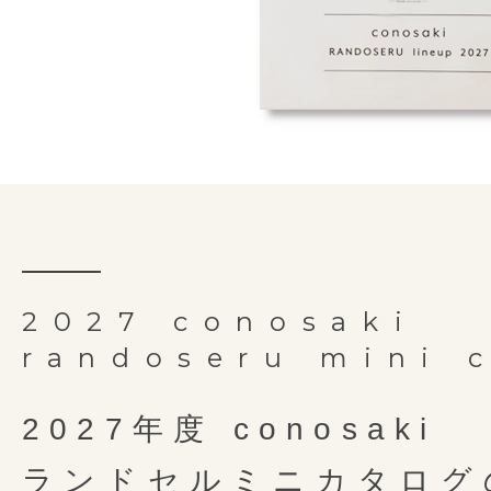
るのを防止します。
リフレクター付き安全肩ベル
「持ち手反射構造」は、(株)榮伸が
【特許番号 特許第 7072302 号】
「しっかりくん」は、(株)榮伸が
細部にやどる職人の手仕事
背カンが前後左右に動くので重さ
背中・
オリジナルの製法です。
オリジナルの製法です。
両側にDカンを取り付けることで
細かな部分もしっかり丁寧
肩ベルト
牛革
減させます。
実用新案３１６３２５７号
商標登録５３７２９４３号
裏素材
お子さまでも使いやすさを追求し
肩ベルトには持ち手と同様にライ
写真左・・・ミラクル背カン搭載
外寸サイズ
横25cm × 縦32.5c
お子様の力でも扱いやすい
クターを装備しているので、前や
写真右・・・ミラクル背カン未搭載
押しやすい形のらくらくナス
丸型のステッチは立体的に仕上げ
反射して守ります。
内寸サイズ
横23.5cm × 縦31c
つむもの 凮
使い始めてからのことも考
もりにくく通気性を確保。クッシ
お子さまの力でも楽に使いこなせ
ご購入していた
お手入れしやすい外せる底
重量
1,550g前後
2027 conosaki
材を内蔵しているので背負った時
Play
カンです。左右に付いているので
嬉しい限定特典
randoseru mini 
中にもしっかりこだわり牛革素材を
持ち手
有 ＊吊りカン無
よく姿勢を保つことができます。
お送りいた
見えない部分にも心を込めて
選ばず安心してお使いいただけま
2027年度 conosaki
金具
アンティークゴー
こだわりの全面内装張り仕上
ランドセルミニカタログ