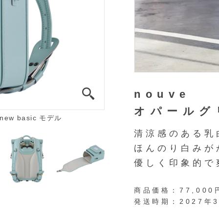
nouve
オパールグ
w basic モデル
清涼感のある乳
ほんのり白みが
優しく印象的で
商品価格：
77,00
発送時期：
2027