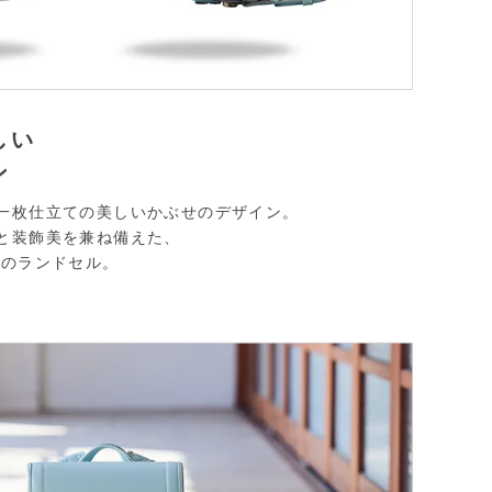
しい
ン
一枚仕立ての美しいかぶせのデザイン。
と装飾美を兼ね備えた、
代のランドセル。