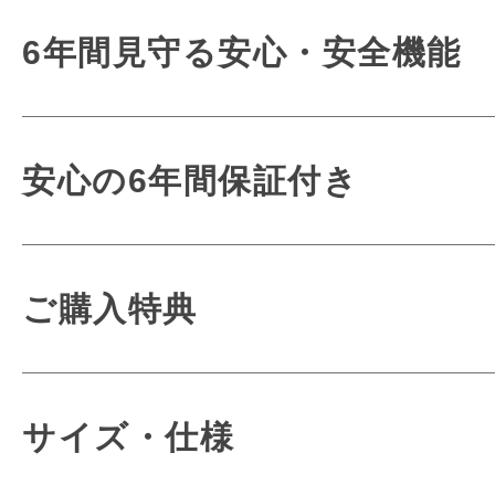
新開発の「ミラクル背カン」「
6年間使うも
6年間見守る安心・安全機能
半かぶせタイプの固定金具が調節で
使いやすさにも
３つの機能を合わせた
こだわりま
衝撃を吸収して体感重
毎日使うもの
安心の6年間保証付き
快適な使い心地を実現する
お子さまへの優しさが詰ま
どんな時でも使
丈夫で安全なオリジ
どんな時でも
熟練の職人がお客様
ご購入特典
細かな部分や見えないとこ
アウトドア心をくすぐる
一品一品大切に仕
お子さまへの想いが詰
ワクワクを詰め込んだランド
conosakiのラン
サイズ・仕様
内容量が UP するベルト調節機能や
ほとんどの作業を手作業で