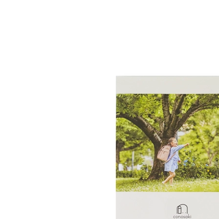
「しっかりくん」
自由に感じたままに、毎日をいっぱい
6年前につくったランドセルの
保管
していますのでご安
らくらくナスカン
軽くつまんで簡単に開閉ができる
具が前面に付いているため、ラン
お子さまの負担軽減のため
閉めができるので荷物の出し入れ
体感重量が軽減！！
肩と背中に優しくフィット
用にも耐えうる丈夫で安全な錠前で
ランドセルカバーを付けても
ミラクル背カン
安心な持ち手反射構造
肩ベルトの付け根部分が左右に広がる
ラウンドポケット
内寸幅を広げることで、外寸幅が
持ち手にライトなどに反射するリ
前後にも動くようになりました。
ランドセルになります。「tecrea p
仕様・スペック
ます。ランドセルカバーを付けて
肩の丸みにフィットし隙間が無くなり
お手入れ簡単
造専用の成型マシンを使い、外寸
でも安全性を損なうことはありま
肩ベルト全体で荷重を受け止め分散さ
ウレタン背当て
保ちながら内寸を23.5cmまで広
防犯ブザーが付けられる両側
本体素材
クラリーノエフ