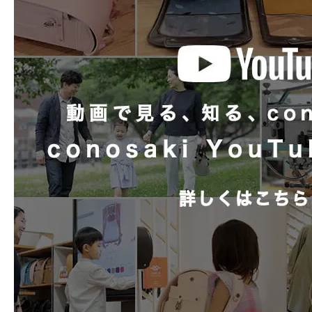
お手入れも簡単。6年間清潔にお使
持ち手反射
有
チューブ内蔵
マチ形状
2段マチ + ラウン
内装柄
オリジナルネイテ
背カン
ミラクルベルト 
形状補強
しっかりくん搭載
Play
さらにご購入され
ランドセルカバー
pastime 専用カ
こちらの３つの特典を
時間割
なし