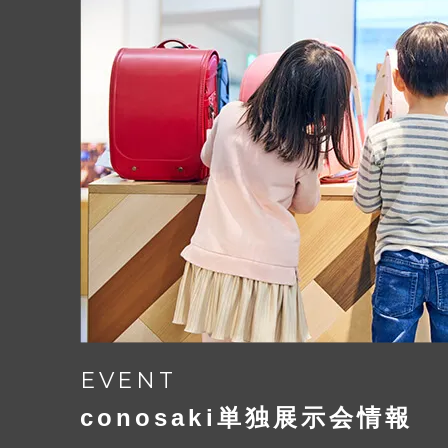
お子さまの体型にピッタリのサイズに
自由に遊ぼう！ ワ
どんどん行こう！ 
ランドセルなのか？バック
pastime 専用の
フィールドギアのディテールを取り
オリジナルラゲッジタグ
入り切らないリコーダーはサ
左のサイドポケットにすっぽり収納で
フロントベルトを調整すれば
EVENT
pastime 専用のオリジナルラゲッ
自由に感じたままに、毎日をい
conosaki単独展示会情報
IC カードにもぴったりサイズ。