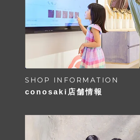
Dカンとナスカンも付いているので荷
下紐の固定位置を左右に4ｃｍ広げる
多くなっても安心です。
肩ベルトの長さの調整だけでなく固定
できるので6年間安心です。
【商標登録 6793493 号】
SHOP INFORMATION
conosaki店舗情報
Play