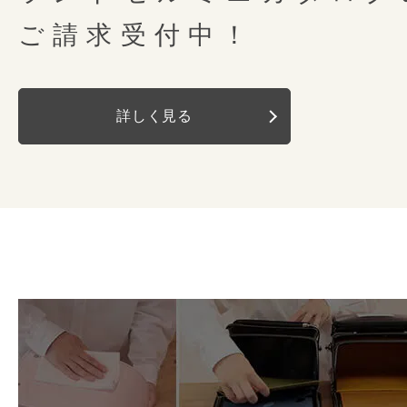
背中モチーフ
O型
O字のステッチは立体的に仕上げ
右にも左にも大きく開いてしっか
ご請求受付中！
6年間大切に使って欲しいからラン
もりにくく通気性をしっかりと確
ト。手前がスリット開きになって
pastime オリジ
てくれるランドセルカバーもpasti
錠前
前後にも動いて重さ
ウレタン素材を内蔵しているので
小物は手前に入れられます。ポケ
ライド
した。
詳しく見る
します。
クラリーノ素材を使用し
重さが強くかかる肩ベルトの根本
縮性のあるキーチェーンを装備して
背カンの付け根が前後左右に動くので
クリアタイプなのでデザイン性も損な
ナスカン
片側2個、片側サイ
簡単で汗ばむ季節も快適に過ごせま
と針、丁寧に手縫いで仕上げてい
肩ベルト全体が身体にフィットします
しっかりと糸を締め強度を高める
Dカン
左右
バネの力でランドセルを引きつけ
セルを仕上げています。
体への接触面を広くすることで、
カブセ鋲
なし
重さを分散して体感荷重を軽減させま
消しゴムのカスやほこりなど、意
肩ベルト
左右反射
有
ランドセルの底の部分。お手入れ
チューブ内蔵
外れるようになっています。さっ