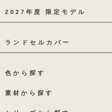
2027年度 限定モデル
coloris brilliance
アウトドア好きには
絶妙な配色をまとっ
ランドセルカバー
スノーブルー
シャイニ
アースカラーの落ち着いた
アウトドア好きにはたまらない3つの
ふち付き透明ランドセルカバ
ローズチュール
グロス
ネイティブ模様の内装柄
目で楽しませてくれて、背負うとワク
色から探す
絶妙なトーンの掛け合わせから生まれ
ふち付き透明ランドセルカバ
135 High-capacity
オリエンタルなネイティブ柄をモチー
が
落ち着きのあるアースカラーがアウト
全透明ランドセルカバー
ホワイトリリー
アクア
素材から探す
気分を上げて楽しませてくれます。
マチの中を無地にしてスッキリ仕上げ
温もりを感じられるやわらかな内装に
coloris専用 透明ランドセル
プラムネイビー
オーキ