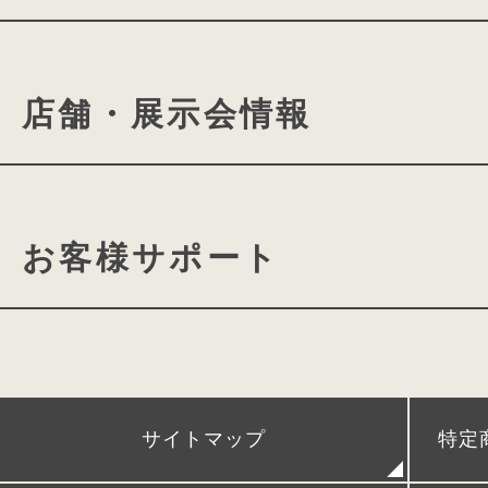
ランドセルの付属品について
conosakiの想い
cono
店舗・展示会情報
ミラクルフィットシステム
アウトドア心をくす
ランドセルができるまで
お子さまの負担にならないこ
ワクワクを詰め込ん
ランドセル選びに役⽴つよみ
どんな時でも使いやすいこと
きみとconosakiの物語
conosaki 東京2k540店
内容量が UP するベルト調節機能や
カタログ請求
動画ギャ
外側にフチの無いE-QBU構造なので
お客様サポート
conosaki 大阪店
期間限
フィールドギアのディテールを取り入
A4フラットファイルも楽々収納。
キャンプやアウトドアのように自由に
12.5cmのマチは水筒も給食セット
conosaki 単独展示会
アフターケア
使い方は自由自在！
マチ付きのラウンドポケットは、右に
POPUPストア＆出張展示会
時間割、ネームカードダウン
で、
サイトマップ
特定
小物もしっかり収まります。
レンタルランドセル
リメイクランドセル
発