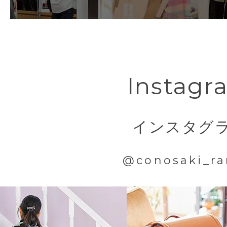
オリジナルネイティ
衝撃を吸収！！
ネームカード
＊両面プリント、
スに封入
ミラクルベルト
フロントのベルトが調整可能
下ベルトに伸縮性のある新機能を内蔵
もうちょっと入れたいときは
Instagr
従来より身体にぴったりと隙間なくラ
アジャスト出来ます。
腰にランドセルが当たる衝撃も吸収す
ランドセル
ランドセル用
フロントのベルトを調整すると内容量が
インスタグ
できる下ベルトです。
アフターケアガイド
レインカバー
あとちょっと入れたい時もすっぽり収
@conosaki_ra
立てたままでも開け閉めできる半かぶ
【特許番号 特許第 7129718 号】
荷物も出し入れしやすくて使いやすい