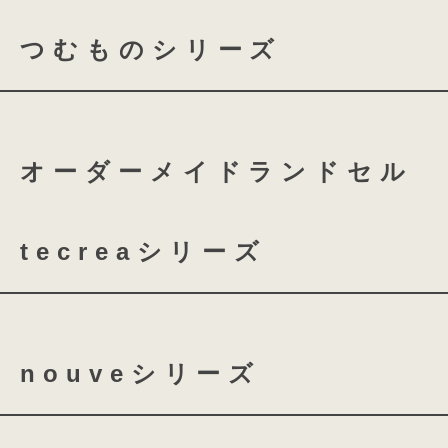
つむものシリーズ
coloris レザー
つむもの 全かぶせ
つむ
オーダーメイドランドセル
つむもの 鎧
つむもの 
tecreaシリーズ
tecrea orner
tecrea p
nouveシリーズ
nouve
nouve shine