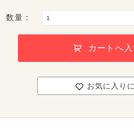
親指と人差指でかんたん開
数量：
オリジナルネームカードも付いて
conosaki オンラインストアから
詳しくはこちら
持ち手反射構造
安心の6年
カートへ入
ネームカードは表面が名前や学校名
型崩れしない
ランドセルが届いた日
ト、裏側はプライバシーに配慮した
自由に遊ぼう！ ワクワクを
A4フラットファイル
conosakiが責任を持
仕立てになっています。
「E-QBU 構造」
どんどん行こう！ 広がる世
お気に入り
conosakiでは、ご入学から
ランドセルなのか？バックパックなの
自然に起こり得て
しまった故
両側Ｄカン ＆ 肩ベルト
フィールドギアのディテールを取り入
ランドセルの6年間保証をさせて
入り切らないリコーダーはサイドポケ
お客様が購入したランドセルに
ランドセルを守る形状補正
フロントベルトを調整すれば内容量も
いつでも修理を
行え