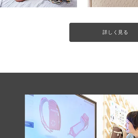
収まりきらないあれも
これも入っちゃう
詳しく見る
充実した左右のポケット！
RIGHT SIDE
タテに長いマチ付きのポケット。
ランドセルに入り切らないリコーダー
しっかり収納できちゃいます！
ワイドに広がる！！
LEFT SIDE
ミラクルスライド
サイドポケットにすっぽり収納できる
pastime 専用のオリジナルラゲッ
お子さまの成長や冬場の厚着に合わせ