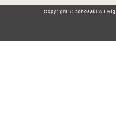
Copyright © conosaki All Ri
軽量かつ丈夫
ご購入特典
自然な風合いの
conosakiのランドセルには
クラリーノエフ®素材
専用のランドセルカバーが
付い
本体素材にはクラリーノエフを使用し
クラリーノが持つ丈夫さと軽さ、撥水
牛革の持つしなやかな風合いを再現し
クラリーノエフは、お子さまの6年間
しっかりと支えてくれます。