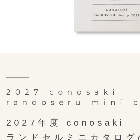
ファイルにしっかりと対応してい
リフレクター付き安全肩ベル
「持ち手反射構造」は、(株)榮伸が
【特許番号 特許第 7072302 号】
細部にやどる職人の手仕事
背中・
オリジナルの製法です。
ランドセルが最も壊れやすいとさ
両側にDカンを取り付けることで
細かな部分もしっかり丁寧
肩ベルト
抗菌クラリーノ
「E-QBU」は、(株)榮伸が技術開
ランドセルを背負ったお子さまの
実用新案３１６３２５７号
チ部分。「tecrea pastime」
裏素材
お子さまでも使いやすさを追求し
オリジナルの製法です。
うにベルトが自然に起き上がる「
を搭載。さらに中央部分に鉄芯を
肩ベルトには持ち手と同様にライ
商標登録５４６４３６２号
しています。
外寸サイズ
横25cm × 縦32.5c
アウトドア好きにはたまらな
ナルの形状補正加工「しっかりく
お子様の力でも扱いやすい
クターを装備しているので、前や
実用新案３１６６９７９号
ランドセルと背中の間に隙間が無
ランドセルをしっかりと守ります
押しやすい形のらくらくナス
反射して守ります。
絶妙な配色をまとったランド
内寸サイズ
横23.5cm × 縦31c
ことで、肩にかかる重さを軽減し
使い始めてからのことも考
るのを防止します。 背カンが前
pastimeには右側にナスカンと
アウトドア好きにはたまらない3つの
お手入れしやすい外せる底
重量
1,320g前後
「しっかりくん」は、(株)榮伸が
2027 conosaki
Play
分散して体感荷重を軽減させます。
す。キャンプやアウトドアのよう
目で楽しませてくれて、背負うとワク
randoseru mini 
オリジナルの製法です。
持ち手
有 ＊吊りカン無
分らしい使い方にカスタムするこ
絶妙なトーンの掛け合わせから生まれ
商標登録５３７２９４３号
写真左・・・ミラクル背カン搭載
手前がスリット開きになった
自由自在、用途に合わせた使い分け
が
2027年度 conosaki
特典その2
金具
アンティークゴー
写真右・・・ミラクル背カン未搭載
pastime専用のラウンドポ
気分を上げて楽しませてくれます。
ランドセルミニカタログ
傷や汚れから守る
ランド