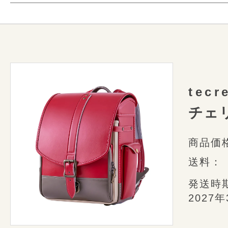
フィールドギアのディテールを取り入
ランドセルは150以上
tecrea pas
キャンプやアウトドアのように自由に
様々なミシンや道具を使っ
ご購入していた
使い方は自由自在！
細かな部分も美しく
嬉しい限定特典
美しく並んだステッチの針目や均整
お送りいた
1つ1つ丁寧に仕上げた職人たちの
tecr
チェ
特典その1
商品価
pastime オリジナル
ランドセル業
送料：
ラゲッジタグ＆ネームカ
衝撃を吸収して体感
発送時
2027
快適な使い心地
pastime 専用のオリジナルラゲッ
のサイドポケットにすっぽり収納。I
新システム