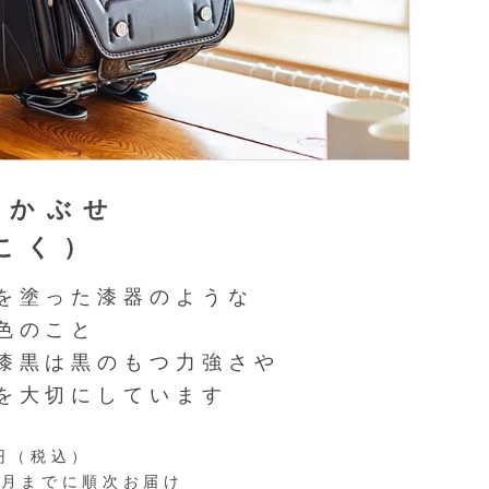
全かぶせ
こく）
を塗った漆器のような
色のこと
漆黒は黒のもつ力強さや
を大切にしています
0円（税込）
年3月までに順次お届け