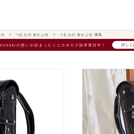
もの
つむもの 全かぶせ
つむもの 全かぶせ 漆黒
詳しく
onosakiの想いが詰まったミニカタログ請求受付中！