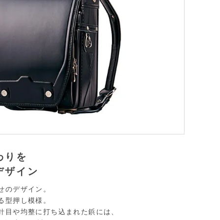
わりを
デザイン
せのデザイン。
る型押し模様。
針目や均整に打ち込まれた鋲には、