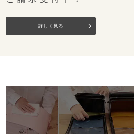
正樹脂を搭載。さらに中央部分に
しています。
商標登録５４６４３６２号
光の陰影や見る角度により様々な表情
ルの厚みをすっきり仕上げていま
錠前
ミラくるっロック
オリジナルの形状補正加工「しっ
クラシカルな魅力の中にモダンなエッ
ランドセルと背中の間に隙間が無
実用新案３１６６９７９号
リュクスな佇まいとノーブルなやわら
カンと伸縮性のあるキーチェーン
れからランドセルをしっかりと守
詳しく見る
遊びごころと自分らしさ。お洒落なの
ナスカン
左右
ことで、肩にかかる重さを軽減し
重さが強くかかる肩ベルトの根本
したくない鍵やパスケースをしま
アイコニックなディテールとconosa
なるのを防止します。
と針、丁寧に手縫いで仕上げてい
さらにご購入され
「しっかりくん」は、(株)榮伸が
Dカン
左右
毎日を優しく見守ります。
しっかりと糸を締め強度を高める
こちらの３つの特典を
オリジナルの製法です。
写真左・・・フィットちゃん搭載
セルを仕上げています。
カブセ鋲
ラージサークル
商標登録５３７２９４３号
写真右・・・フィットちゃん未搭載
肩ベルト
消しゴムのカスやほこりなど、意
左右反射
有
チューブ内蔵
ランドセルの底の部分。お手入れ
丸型のステッチは立体的に仕上げ
外れるようになっています。さっ
もりにくく通気性をしっかりと確
持ち手反射
有
お手入れも簡単。6年間清潔にお使
ウレタン素材を内蔵しているので
チューブ内蔵