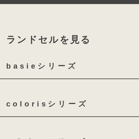
ランドセルを見る
あたたかみと落ちつきを感じ
トラディショナルなチェック
basieシリーズ
coloris エディションはこだわりの
basie クラリーノ 全かぶせ
かぶせ裏だけでなく大マチの中まで内
colorisシリーズ
colorisのために書きおこした特別
basie クラリーノ 半かぶせ
柄。
coloris クラリーノ
co
トラディショナルな雰囲気にモダンな