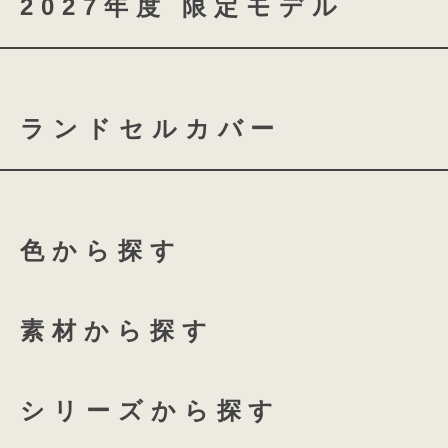
2027年度 限定モデル
coloris brilliance
ランドセルカバー
スノーブルー
シャイニ
お子さまの負担にならないこ
ふち付き透明ランドセルカバ
ローズチュール
グロス
どんな時でも使いやすいこと
色から探す
ふち付き透明ランドセルカバ
135 High-capacity
外側にフチの無いE-QBU構造なので
全透明ランドセルカバー
A4フラットファイルも楽々収納。
ホワイトリリー
アクア
素材から探す
12.5cmのマチは水筒も給食セット
coloris専用 透明ランドセル
プラムネイビー
オーキ
フロントポケットをクラシカルなファ
シリーズから探す
することでランドセルの厚みもすっき
つむもの 全かぶせ専用 透明