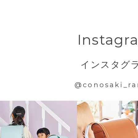
coloris オリ
conosakiのランドセルには
均整のとれた美しいラインには高度な
ネームカード
ク）柄1枚 ＊両面
専用のランドセルカバーが
付い
職人が1つ1つ丁寧に仕上げた想いが
Instagr
インスタグ
@conosaki_ra