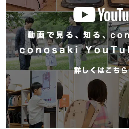
します。クラリーノ素材を使用し
ランドセル
ランドセル用
マチ形状
3段マチ
Play
簡単で汗ばむ季節も快適に過ごせま
アフターケアガイド
レインカバー
coloris オリ
内装柄
ク）
背カン
フィットちゃん背
時の流れを感じさせてくれる
形状補強
しっかりくん搭載
美しく精巧なデザイン
ランドセルカバー
coloris 専用カ
光の陰影や見る角度により濃淡の色合
タータンチェックのテクスチャーは様
coloris オリ
時間割
す。
ク）柄1枚
ご購入特典
場所や時間、陽の動き、美しい彩りを