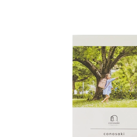
テクスチャーで描く気品と美しい佇ま
Play
錠前を合せるだけで鍵がかかるワ
保管
していますのでご安
一面に描かれた美しいタータンチェッ
スタイリッシュな知性とアーバンな気
お子さまの成長に合わせて肩紐の固
らくらくナスカン
型崩れしない
細かなラインと凹凸を組み合わせた型
自分らしさと存在感
スライドロックを合体したconosa
A4フラットファイル
す。
「ミラくるっロック」を搭載して
「E-QBU 構造」
場所や時間、陽の動き、美しい彩りを
光の陰影や見る角度により様々な表情
ランドセルカバーを付けても
「ミラくるっロック」は、(株)榮
特典その2
安心な持ち手反射構造
錠前を合せると自動でカチッと鍵
オリジナルの製法です。
傷や汚れから守る
ランド
ワンタッチロック。
フロントポケット
商標登録５２８８４３１号
持ち手にライトなどに反射するリ
ランドセルを守る形状補正
鍵の締め忘れを防いでくれる安全な
仕様・スペック
実用新案３１５２９７３号
ます。ランドセルカバーを付けて
「しっかりくん」
6年間大切に使って欲しいからラン
歩行中に鍵が開いてしまう心配もあ
でも安全性を損なうことはありま
てくれるランドセルカバーもcolori
防犯ブザーが付けられる両側
た。
本体素材
クラリーノエフ
リフレクター付き安全肩ベル
スライドロックは、お子さまの成
「持ち手反射構造」は、(株)榮伸が
クリアタイプなのでデザイン性も損な