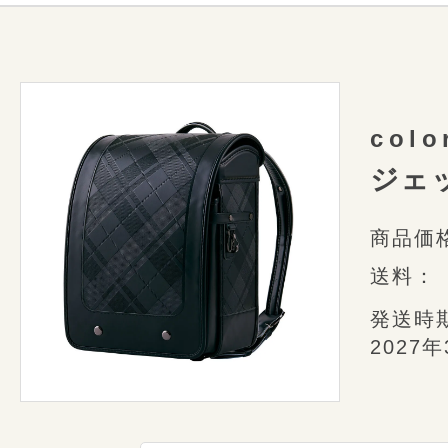
様々なミシンや道具を使っ
タータンチェックのしなやかなテクス
ご購入していた
Play
細かな部分も美しく
全面に施された繊細で鮮やかなエンボ
嬉しい限定特典
美しく並んだステッチの針目や均整
やわらかに描かれるタータンチェック
お送りいた
1つ1つ丁寧に仕上げた職人たちの
一人ひとりの個性に優しく寄り添いま
col
ジェ
特典その1
商品価
オリジナル時間割表＆
ネー
送料：
内装柄に合わせたオリジナル時間割
発送時
業界初のすごい機能
2027
つ付いています。差し替え用はconos
ワンタッチロックと
らダウンロードいただけます。
詳し
スライドロックが合体
ネームカードは表面が名前や学校名