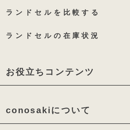
ランドセルを比較する
つむもの 半かぶせ専用 透明
ランドセルの在庫状況
お役立ちコンテンツ
ランドセルの機能について
conosakiについて
素材・パーツの名称について
ランドセルの付属品について