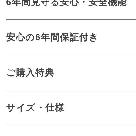
6年間使うも
6年間見守る安心・安全機能
しなやかなテク
使いやすさにも
チェックが描く気品と美
こだわりま
毎日使うもの
安心の6年間保証付き
まとったエディショ
お子さまへの優しさが詰ま
やわらかに描かれるタータンチェッ
どんな時でも使
丈夫で安全なオリジ
一人ひとりの個性に優しく
どんな時でも
熟練の職人がお客様
ご購入特典
細かな部分や見えないとこ
チェックが描く気品と
一品一品大切に仕
お子さまへの想いが詰
美しい佇まいを纏った
conosakiのラン
サイズ・仕様
エディションモデル
ほとんどの作業を手作業で
ランドセルは150以上
coloris エデ
モードな気品を纏う