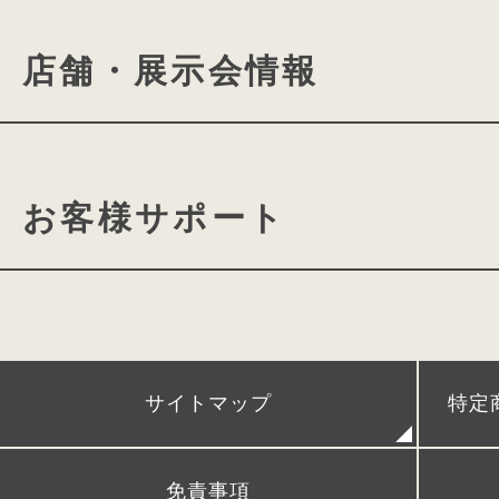
conosakiの想い
cono
店舗・展示会情報
ミラクルフィットシステム
ランドセルができるまで
ランドセル選びに役⽴つよみ
きみとconosakiの物語
conosaki 東京2k540店
軽量かつ丈夫
自然な風合いの
カタログ請求
動画ギャ
お客様サポート
conosaki 大阪店
期間限
クラリーノエフ®素材
conosaki 単独展示会
アフターケア
coloris エディション はクラリー
クラリーノが持つ丈夫さと軽さ、撥水
POPUPストア＆出張展示会
時間割、ネームカードダウン
牛革の持つしなやかな風合いを再現し
サイトマップ
特定
レンタルランドセル
リメイクランドセル
発
軽くて丈夫なクラリーノエフは、
お子さまの6年間を快適にしっかりと
免責事項