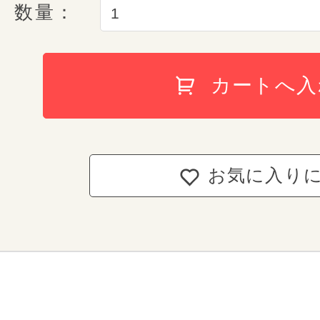
数量：
ト、裏側はプライバシーに配慮した
仕立てになっています。
持ち手反射構造
安心の6年
カートへ入
鍵の締め忘れ防止機能
ランドセルが届いた日
conosakiが責任を持
お気に入り
conosakiでは、ご入学から
個性に優しく寄り添う豊かな
自然に起こり得て
しまった故
両側Ｄカン ＆ 肩ベルト
coloris エディション /
ランドセルの6年間保証をさせて
成長に合わせたスライド機
dark tone
お客様が購入したランドセルに
繊細な型押しで表現
いつでも修理を
行え
タータンチェックが描き出す豊かな色
美しいタータンチェ
6年前につくったランドセルの