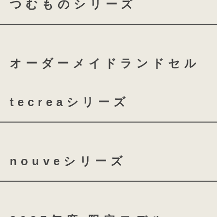
に描きました。重なり合うラインのよ
つむものシリーズ
coloris レザー
な未来を描いてください。
つむもの 全かぶせ
つむ
オーダーメイドランドセル
つむもの 鎧
つむもの 
tecreaシリーズ
tecrea orner
tecrea p
nouveシリーズ
nouve
nouve shine