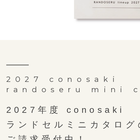
細部にやどる職人の手仕事
背中・
て、
下紐の固定位置を左右に4ｃ
オリジナルの製法です。
両側にDカンを取り付けることで
細かな部分もしっかり丁寧
肩ベルト
抗菌クラリーノ
お子さまの負担軽減のため
機能です。
肩ベルトの長さの調整
実用新案３１６３２５７号
裏素材
お子さまでも使いやすさを追求し
肩と背中に優しくフィット
げることが
できるので6年間安心で
肩ベルトには持ち手と同様にライ
外寸サイズ
横25cm × 縦32.5
お子様の力でも扱いやすい
クターを装備しているので、前や
「スライドロック」は、(株)榮伸
押しやすい形のらくらくナス
内寸幅を広げることで、外寸幅が
反射して守ります。
内寸サイズ
横23.5cm × 縦31c
オリジナルの製法です。
使い始めてからのことも考
ランドセルになります。「colori
繊細な型押しで表現される
お子さまの力でも楽に使いこなせ
お手入れしやすい外せる底
お手入れ簡単
重量
1,240g前後
2027 conosaki
QBU構造専用の成型マシンを使い
カンです。左右に付いているので
美しいタータンチェック
ウレタン背当て
randoseru mini 
強度を保ちながら内寸を23.5cm
持ち手
有
よく姿勢を保つことができます。
ラットファイルにしっかりと対応
全面に描かれた美しいタータンチェッ
見えない部分にも心を込めて
選ばず安心してお使いいただけま
2027年度 conosaki
conosakiらしい
細かなラインと凹凸を組み合わせた型
金具
ブラックニッケル
クラシカルなファスナーポケ
ランドセルが最も壊れやすいとさ
ランドセルミニカタログ
遊びごころあるモダ
ランドセルを背負ったお子さまの
「E-QBU」は、(株)榮伸が技術開
す。
チ部分。「coloris エディショ
背中モチーフ
O型
うにベルトが自然に起き上がる「
オリジナルの製法です。
場所や時間、陽の動き、美しい彩りを
クラシカルなファスナーポケット
ご請求受付中！
エッセンス