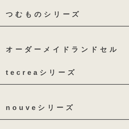
今の時代にあったカタチ、今の
つむものシリーズ
coloris レザー
今の時代にあった機能、そし
比べてほしいのは…背負い
つむもの 全かぶせ
つむ
オーダーメイドランドセル
つむもの 鎧
つむもの 
tecreaシリーズ
tecrea orner
tecrea p
nouveシリーズ
nouve
nouve shine