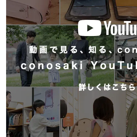
有
お手入れも簡単。6年間清潔にお使
チューブ内蔵
ランドセル
ランドセル用
マチ形状
2段マチ + ラウン
アフターケアガイド
レインカバー
内装柄
conosaki モノグ
背カン
ミラクル背カン +
形状補強
しっかりくん搭載
ランドセルカバー
全透明 nouve 専
時間割
なし
ネームカード
conosaki モノ