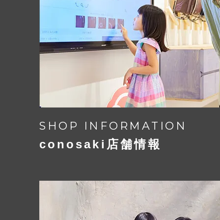
鍵がかかるワンタッチロックと、
下ベルトの金具位置を左右に調節でき
スライドロックが合体したオリジナル
【商標登録 5288431 号】
【実用新案 3152973 号】
SHOP INFORMATION
conosaki店舗情報