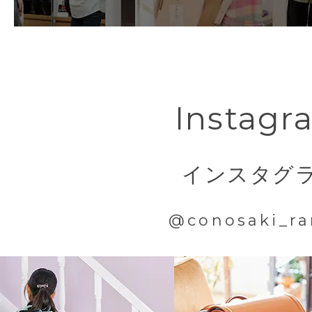
衝撃を吸収！！
ミラクルベルト
洗練された美しさを宿す
下ベルトに伸縮性のある新機能を内蔵
ミニマムな機能美と軽さ
Instagr
従来より身体にぴったりと隙間なくラ
前締めのないすっきりとしたデザイン
腰にランドセルが当たる衝撃も吸収す
印象的なサイドのデザイン。
インスタグ
できる下ベルトです。
機能性と装飾性を兼ね備えながら軽や
@conosaki_ra
軽く丈夫な芯材で型崩れや折れからラ
【特許番号 特許第 7129718 号】