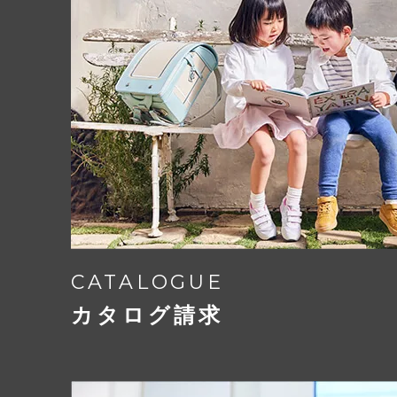
お子さまの負担にならないこ
Play
どんな時でも使いやすいこと
外側にフチの無いE-QBU構造なので
A4フラットファイルも楽々収納。
12.5cmのマチは水筒も給食セット
マチ付きのラウンドポケットは、右に
で、
鍵の締め忘れ防止機
小物もしっかり収まります。
CATALOGUE
錠前を合せると自動でカチッと鍵がか
カタログ請求
鍵の締め忘れを防いでくれる安全な機
歩行中に鍵が開いてしまう心配もあり