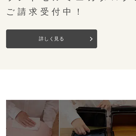
背中モチーフ
Y型
右にも左にも大きく開いて出し入
ご請求受付中！
ウンドポケット。ポケットの中に
錠前
ミラくるっロック 
前後にも動いて重さ
キーチェーンを装備しているので
詳しく見る
ナスカン
左右
重さが強くかかる肩ベルトの根本
スケースをしまっていても安心で
背カンの付け根が前後左右に動くので
と針、丁寧に手縫いで仕上げてい
さらにご購入され
肩ベルト全体が身体にフィットします
Dカン
左右
しっかりと糸を締め強度を高める
こちらの３つの特典を
バネの力でランドセルを引きつけ
セルを仕上げています。
カブセ鋲
なし ＊Yベロ一体
体への接触面を広くすることで、
重さを分散して体感荷重を軽減させま
肩ベルト
消しゴムのカスやほこりなど、意
左右反射
有
チューブ内蔵
ランドセルの底の部分。お手入れ
外れるようになっています。さっ
持ち手反射