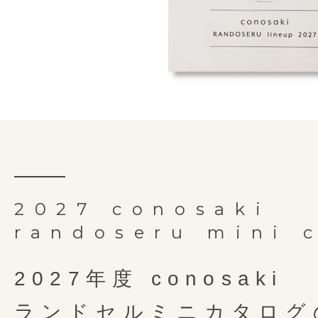
ルをしっかりと守ります。
リフレクター付き安全肩ベル
「持ち手反射構造」は、(株)榮伸が
クリアタイプなのでデザイン性も損な
【特許番号 特許第 7072302 号】
ことで、肩にかかる重さを軽減し
細部にやどる職人の手仕事
背中・
オリジナルの製法です。
るのを防止します。 背カンが前
両側にDカンを取り付けることで
細かな部分もしっかり丁寧
肩ベルト
抗菌クラリーノ
「しっかりくん」は、(株)榮伸が
実用新案３１６３２５７号
分散して体感荷重を軽減させます。
直線と曲線の美しさ
裏素材
お子さまでも使いやすさを追求し
オリジナルの製法です。
肩ベルトには持ち手と同様にライ
モードな空気をまとった
商標登録５３７２９４３号
外寸サイズ
横25cm × 縦32.5c
写真左・・・ミラクル背カン搭載
お子様の力でも扱いやすい
クターを装備しているので、前や
次世代のランドセル
写真右・・・ミラクル背カン未搭載
押しやすい形のらくらくナス
反射して守ります。
内寸サイズ
横23.5cm × 縦31c
使い始めてからのことも考
ART DECO のデザイン様式を取り
Y字のステッチは立体的に仕上げ
お子さまの力でも楽に使いこなせ
お手入れしやすい外せる底
かぶせと錠前を一体化した一枚仕立て
重量
1,300g前後
2027 conosaki
Play
もりにくく通気性をしっかりと確
カンです。左右に付いているので
やわらかな丸みを描くステッチには立
randoseru mini 
ウレタン素材を内蔵しているので
持ち手
有 ＊吊りカン無
よく姿勢を保つことができます。
奥行きのある表情に。
します。
クラリーノ素材を使用し
大きく開いてしっかり入る
選ばず安心してお使いいただけま
2027年度 conosaki
金具
アンティークゴー
簡単で汗ばむ季節も快適に過ごせま
ラウンドポケット
ランドセルミニカタログ