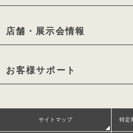
かぶせと錠前を一体化した一枚仕立て
ランドセルの付属品について
conosakiの想い
cono
やわらかな丸みを描くステッチには立
奥行きのある表情に。
店舗・展示会情報
ミラクルフィットシステム
ランドセルができるまで
ランドセル選びに役⽴つよみ
きみとconosakiの物語
conosaki 東京2k540店
カタログ請求
動画ギャ
お客様サポート
conosaki 大阪店
期間限
conosaki 単独展示会
アフターケア
POPUPストア＆出張展示会
時間割、ネームカードダウン
サイトマップ
特定
レンタルランドセル
リメイクランドセル
発