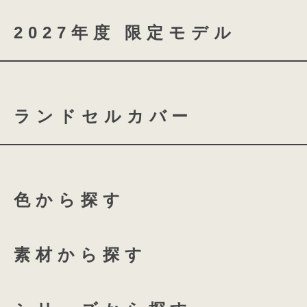
2027年度 限定モデル
coloris brilliance
ランドセルカバー
スノーブルー
シャイニ
ふち付き透明ランドセルカバ
ローズチュール
グロス
色から探す
ふち付き透明ランドセルカバ
135 High-capacity
全透明ランドセルカバー
ホワイトリリー
アクア
素材から探す
coloris専用 透明ランドセル
プラムネイビー
オーキ