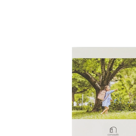
肩と背中に優しくフィット
6年前につくったランドセルの
保管
していますのでご安
らくらくナスカン
内寸幅を広げることで、外寸幅が
ランドセルになります。「nouve」
お手入れ簡単
型マシンを使い、外寸幅はそのま
体感重量が軽減！！
ウレタン背当て
内寸を23.5cmまで広げることで
ランドセルカバーを付けても
ミラクル背カン
特典その2
しっかりと対応しています。
安心な持ち手反射構造
肩ベルトの付け根部分が左右に広がる
傷や汚れから守る
ランド
ラウンドポケット
ランドセルが最も壊れやすいとさ
持ち手にライトなどに反射するリ
前後にも動くようになりました。
「E-QBU」は、(株)榮伸が技術開
ランドセルを背負ったお子さまの
仕様・スペック
チ部分。「nouve」は大マチ部分
ます。ランドセルカバーを付けて
6年間大切に使って欲しいからラン
肩の丸みにフィットし隙間が無くなり
オリジナルの製法です。
うにベルトが自然に起き上がる「
さらに中央部分に鉄芯を内蔵して
でも安全性を損なうことはありま
てくれるランドセルカバーもnouve
肩ベルト全体で荷重を受け止め分散さ
商標登録５４６４３６２号
しています。
状補正加工「しっかりくん」は型
防犯ブザーが付けられる両側
た。
実用新案３１６６９７９号
本体素材
パールクラリーノ
ランドセルと背中の間に隙間が無