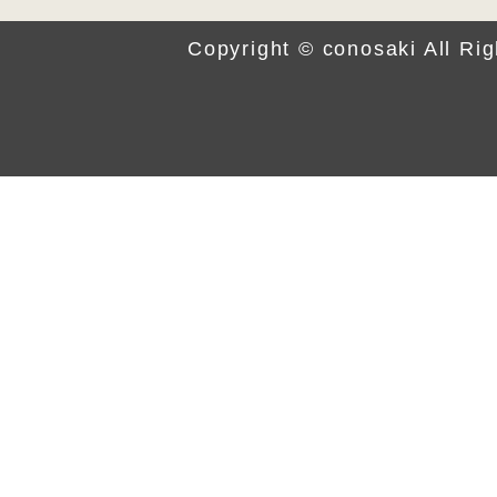
シンプルな中にも機能性と装飾美を兼
Copyright © conosaki All Ri
軽さを感じさせる 次世代のランドセ
Play