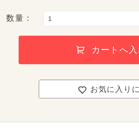
ネームカードは表面が名前や学校名
A4フラットファイル
数量：
ト、裏側はプライバシーに配慮した
「E-QBU 構造」
仕立てになっています。
持ち手反射構造
安心の6年
カートへ入
ランドセルが届いた日
ランドセルを守る形状補正
輝きを放つ
conosakiが責任を持
「しっかりくん」
洗練されたフォルム
お気に入り
conosakiでは、ご入学から
キラキラと輝くパール素材を使った特別な
自然に起こり得て
しまった故
両側Ｄカン ＆ 肩ベルト
宝石のように光り輝く美しいフォルム
ランドセルの6年間保証をさせて
時を経ても色褪せないタイムレスな魅
お客様が購入したランドセルに
お子さまの負担軽減のため
いつでも修理を
行え