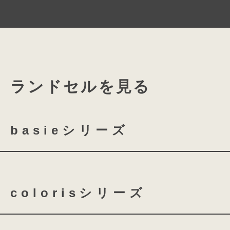
美しい光沢をまとった
成長に合わせたスラ
軽量かつ丈夫なパールクラリ
スライドロックは、お子さまの成長や
本体素材にはパールクラリーノを使用
下紐の固定位置を左右に4ｃｍ広げる
クラリーノが持つ丈夫さと軽さ、撥水
ランドセルを見る
肩ベルトの長さの調整だけでなく固定
美しい輝きを放つ光沢加工が施されて
広げることができるので6年間安心で
革のようなしなやかな風合いと美しい
素材。
basieシリーズ
basie クラリーノ 全かぶせ
新しいカタチ、新
colorisシリーズ
これからの時
basie クラリーノ 半かぶせ
new basi
coloris クラリーノ
co