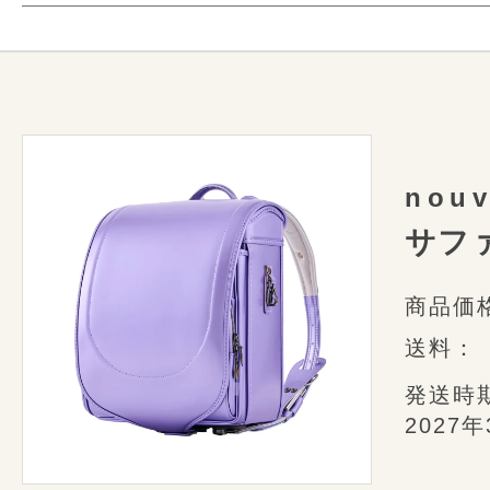
ン。
ランドセルは150以上
nouve sh
シンプルな中にも機能性と装飾美を兼
様々なミシンや道具を使っ
ご購入していた
軽さを感じさせる 次世代のランドセ
細かな部分も美しく
嬉しい限定特典
美しく並んだステッチの針目や均整
お送りいた
1つ1つ丁寧に仕上げた職人たちの
nouv
サフ
特典その1
商品価
オリジナルネームカード
ランドセル業
送料：
衝撃を吸収して体感
内装柄に合わせたオリジナルネーム
発送時
2027
す。差し替え用はconosaki オン
快適な使い心地
ドいただけます。
詳しくはこちら
型崩れしない
新システム