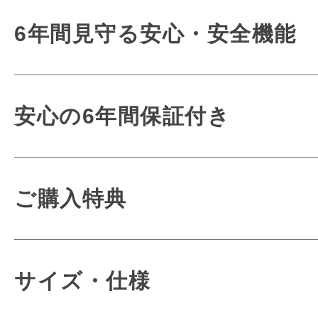
新開発の「ミラクル背カン」「
6年間使うも
6年間見守る安心・安全機能
conosaki オリジナル機能で
使いやすさにも
３つの機能を合わせた
こだわりま
衝撃を吸収して体感重
毎日使うもの
安心の6年間保証付き
快適な使い心地を実現する
お子さまへの優しさが詰ま
どんな時でも使
丈夫で安全なオリジ
どんな時でも
熟練の職人がお客様
ご購入特典
細かな部分や見えないとこ
光が生み出す
一品一品大切に仕
お子さまへの想いが詰
美しいシルエット
conosakiのラン
サイズ・仕様
モードな空気をまとった一枚仕立ての
ほとんどの作業を手作業で