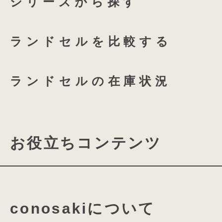
シリーズから探す
つむもの 全かぶせ専用 透明
ランドセルを比較する
つむもの 半かぶせ専用 透明
ランドセルの在庫状況
お役立ちコンテンツ
直線と曲線の美しさ
モードな空気をまと
ランドセルの機能について
次世代のランドセル
conosakiについて
素材・パーツの名称について
ART DECO のデザイン様式を取り