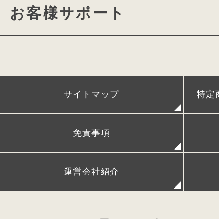
カタログ請求
動画ギャ
お客様サポート
conosaki 大阪店
期間限
conosaki 単独展示会
アフターケア
POPUPストア＆出張展示会
時間割、ネームカードダウン
サイトマップ
特定
レンタルランドセル
リメイクランドセル
発
免責事項
FAQ (よくある質問)
シ
運営会社紹介