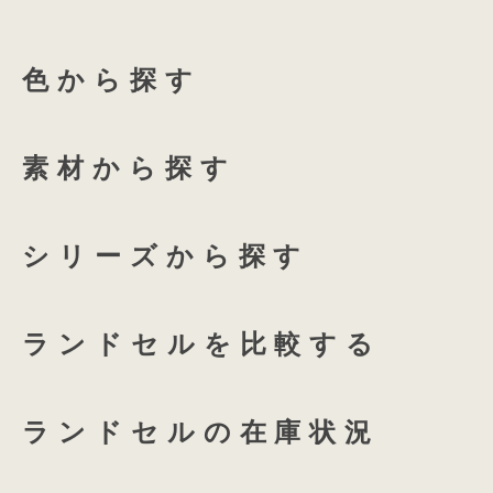
ふち付き透明ランドセルカバ
ローズチュール
グロス
色から探す
ふち付き透明ランドセルカバ
135 High-capacity
全透明ランドセルカバー
ホワイトリリー
アクア
素材から探す
coloris専用 透明ランドセル
プラムネイビー
オーキ
シリーズから探す
つむもの 全かぶせ専用 透明
ランドセルを比較する
つむもの 半かぶせ専用 透明
ランドセルの在庫状況