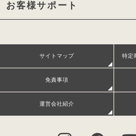
カタログ請求
動画ギャ
お客様サポート
conosaki 大阪店
期間限
conosaki 単独展示会
アフターケア
POPUPストア＆出張展示会
時間割、ネームカードダウン
サイトマップ
特定
レンタルランドセル
リメイクランドセル
発
免責事項
FAQ (よくある質問)
シ
運営会社紹介