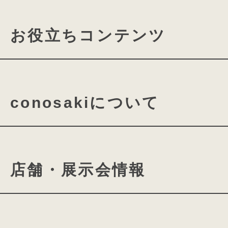
お役立ちコンテンツ
ランドセルの機能について
conosakiについて
素材・パーツの名称について
ランドセルの付属品について
conosakiの想い
cono
店舗・展示会情報
ミラクルフィットシステム
ランドセルができるまで
ランドセル選びに役⽴つよみ
きみとconosakiの物語
conosaki 東京2k540店