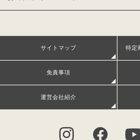
conosaki 単独展示会
アフターケア
POPUPストア＆出張展示会
時間割、ネームカードダウン
サイトマップ
特定
レンタルランドセル
リメイクランドセル
発
免責事項
FAQ (よくある質問)
シ
運営会社紹介