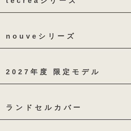
tecreaシリーズ
tecrea orner
tecrea p
nouveシリーズ
nouve
nouve shine
2027年度 限定モデル
coloris brilliance
ランドセルカバー
スノーブルー
シャイニ
ふち付き透明ランドセルカバ
ローズチュール
グロス