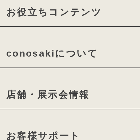
お役立ちコンテンツ
ランドセルの機能について
conosakiについて
素材・パーツの名称について
ランドセルの付属品について
conosakiの想い
cono
店舗・展示会情報
ミラクルフィットシステム
ランドセルができるまで
ランドセル選びに役⽴つよみ
きみとconosakiの物語
conosaki 東京2k540店
カタログ請求
動画ギャ
お客様サポート
conosaki 大阪店
期間限