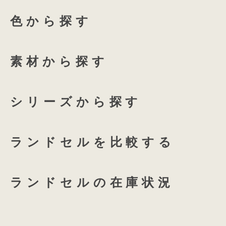
色から探す
ふち付き透明ランドセルカバ
135 High-capacity
全透明ランドセルカバー
ホワイトリリー
アクア
素材から探す
coloris専用 透明ランドセル
プラムネイビー
オーキ
シリーズから探す
つむもの 全かぶせ専用 透明
ランドセルを比較する
つむもの 半かぶせ専用 透明
ランドセルの在庫状況