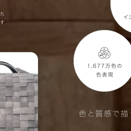
れた
出す
。
色と質感で描