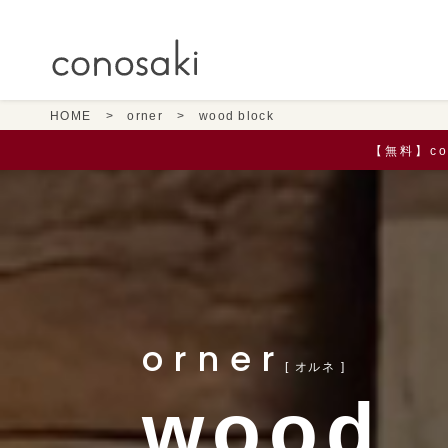
HOME
orner
wood block
【無料】c
orner
[ オルネ ]
wood