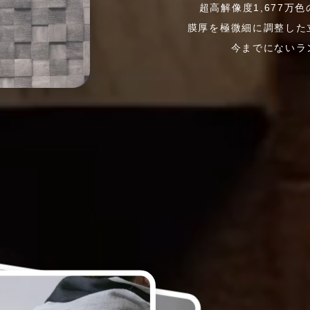
超高解像度1,677万
膜厚を極微細に調整した
今までにないラ