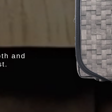
pth and
st.