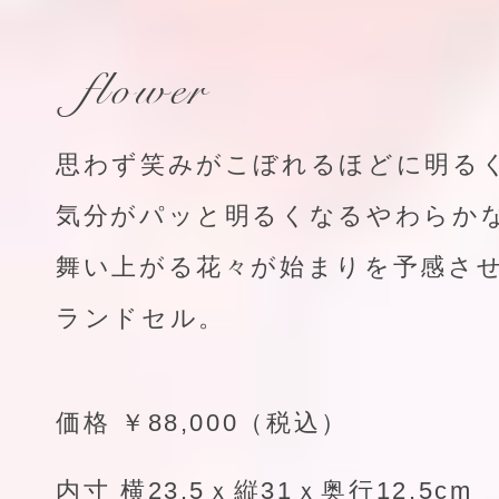
flower
思わず笑みがこぼれるほどに明る
気分がパッと明るくなるやわらか
舞い上がる花々が始まりを予感さ
ランドセル。
価格 ￥88,000（税込）
内寸 横23.5ｘ縦31ｘ奥行12.5cm