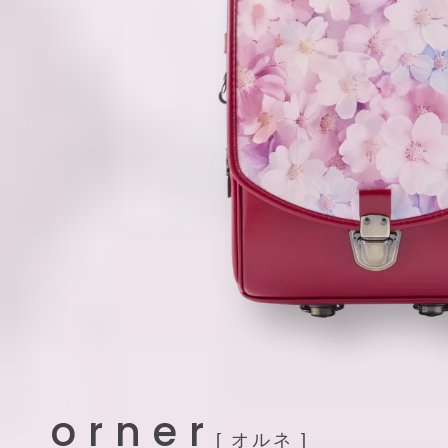
orner
[ オルネ ]