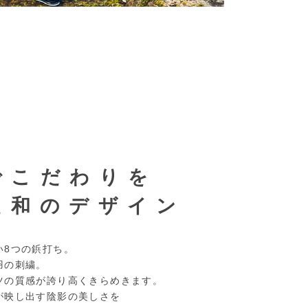
でこだわりを
た和のデザイン
い8つの鋲打ち。
羽の刺繍。
ツの質感が誇り高くきらめきます。
が映し出す陰影の美しさを