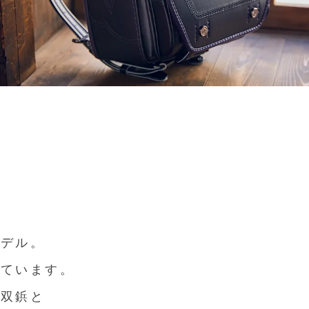
モデル。
しています。
八双鋲と