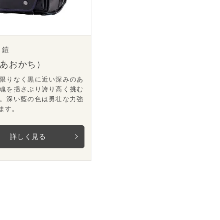
 鎧
あおかち）
限りなく黒に近い深みのあ
魂を揺さぶり誇り高く挑む
。深い藍の色は勇壮な力強
ます。
詳しく見る