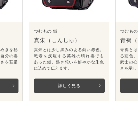
つむもの 鎧
つむもの
真朱（しんしゅ）
青褐（
艶めきを秘
真朱とは少し黒みのある鈍い赤色。
青褐とは
た自分の姿
戦場を疾駆する英雄の晴れ姿でも
る藍色。
強さを荘厳
あった鎧。熱き想いを鮮やかな朱色
武士の心
に込めて伝えます。
さを示し
詳しく見る