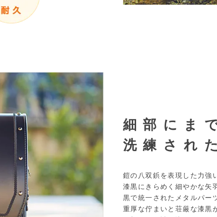
細部にま
洗練され
鎧の八双鋲を表現した力強
漆黒にきらめく細やかな矢
黒で統一されたメタルパー
重厚な佇まいと荘厳な漆黒