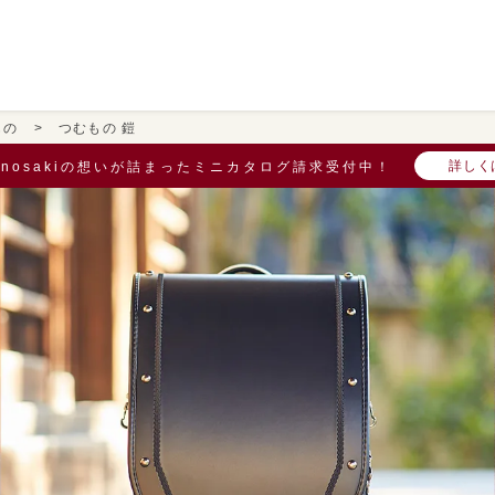
もの
つむもの 鎧
詳しく
onosakiの想いが詰まったミニカタログ請求受付中！