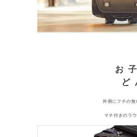
お
ど
外側にフチの無
マチ付きのラ