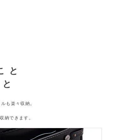
。
こと
こと
イルも楽々収納。
収納できます。